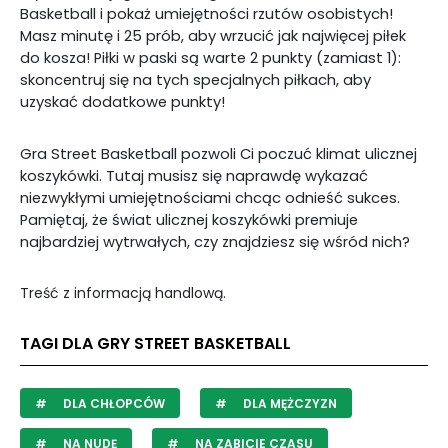
Basketball i pokaż umiejętności rzutów osobistych!
Masz minutę i 25 prób, aby wrzucić jak najwięcej piłek
do kosza! Piłki w paski są warte 2 punkty (zamiast 1):
skoncentruj się na tych specjalnych piłkach, aby
uzyskać dodatkowe punkty!
Gra Street Basketball pozwoli Ci poczuć klimat ulicznej
koszykówki. Tutaj musisz się naprawdę wykazać
niezwykłymi umiejętnościami chcąc odnieść sukces.
Pamiętaj, że świat ulicznej koszykówki premiuje
najbardziej wytrwałych, czy znajdziesz się wśród nich?
Treść z informacją handlową.
TAGI DLA GRY STREET BASKETBALL
DLA CHŁOPCÓW
DLA MĘŻCZYZN
NA NUDĘ
NA ZABICIE CZASU