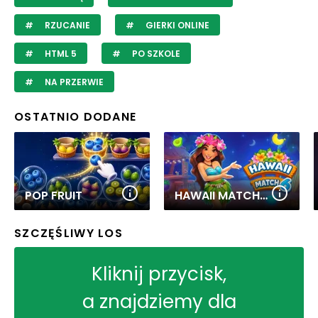
RZUCANIE
GIERKI ONLINE
HTML 5
PO SZKOLE
NA PRZERWIE
OSTATNIO DODANE
POP FRUIT
HAWAII MATCH 6
SZCZĘŚLIWY LOS
Kliknij przycisk,
a znajdziemy dla