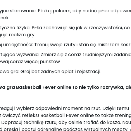
cyjne sterowanie: Flickuj palcem, aby nadać piłce odpowied
runek
styczna fizyka: Piłka zachowuje się jak w rzeczywistości, co
uje realizm gry
j umiejętności: Trenuj swoje rzuty i stań się mistrzem kos
tujące wyzwania: Zmierz się z coraz trudniejszymi zadania
waj coraz więcej punktów
wa gra: Graj bez żadnych opłat i rejestracji.
 gra Basketball Fever online to nie tylko rozrywka, ale
reaguj i wybierz odpowiedni moment na rzut. Dzięki temu
 ćwiczyć refleks! Basketball Fever online to także trenin
. Dopracuj technikę rzutu, aby celnie trafiać do kosza. Nau
d presją i poczuj adrenalinę podczas wirtualnych meczy. 