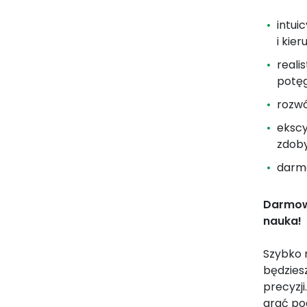
intui
i kie
reali
potęg
rozwó
ekscy
zdoby
darmo
Darmowa
nauka!
Szybko 
będziesz
precyzji
grać po