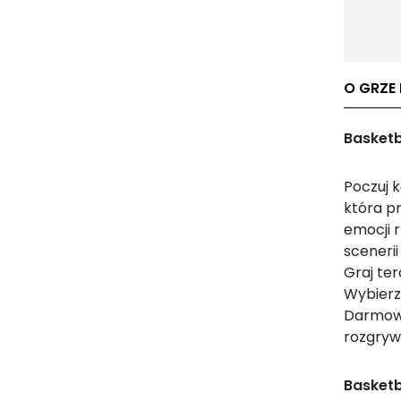
O GRZE 
Basketb
Poczuj 
która pr
emocji r
sceneri
Graj ter
Wybierz 
Darmowa
rozgryw
Basketba