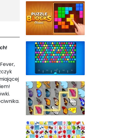
ch!
Fever,
szczyk
miającej
kiem!
ówki.
ciwnika.