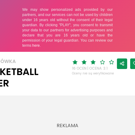
KÓWKA
KETBALL
16 OCEN | OCENA: 3.1
Oceny nie są weryfikowane
ER