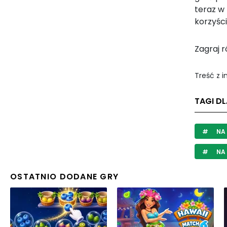
teraz w 
korzyści
Zagraj 
Treść z 
TAGI DL
NA
NA 
OSTATNIO DODANE GRY