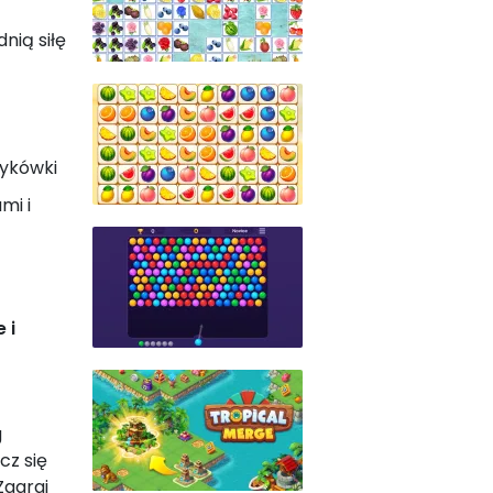
nią siłę
zykówki
mi i
 i
g
cz się
Zagraj