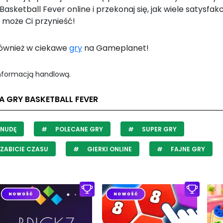
Basketball Fever online i przekonaj się, jak wiele satysfakcj
 może Ci przynieść!
również w ciekawe
gry
na Gameplanet!
informacją handlową.
A GRY BASKETBALL FEVER
 NUDĘ
POLECANE GRY
SUPER GRY
ZABICIE CZASU
GIERKI ONLINE
FAJNE GRY