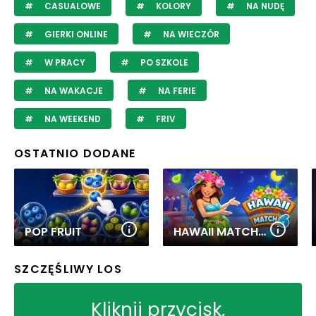
CASUALOWE
KOLORY
NA NUDĘ
GIERKI ONLINE
NA WIECZÓR
W PRACY
PO SZKOLE
NA WAKACJE
NA FERIE
NA WEEKEND
FRIV
OSTATNIO DODANE
POP FRUIT
HAWAII MATCH 6
SZCZĘŚLIWY LOS
Kliknij przycisk,