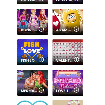
BONNIE AND BFFS VALENTINE DAY PARTY
ADAM AND EVE: LOVE QUEST
FISH LOVE
VALENTINE MAHJONG
MERMAID CINEMA FLIRTING
LOVE TESTER DELUXE