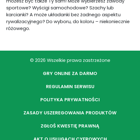
możesz być także Ty sam! Może wybierzesz zawody
sportowe? Wyścigi samochodowe? Szachy lub
karcianki? A może układanki bez żadnego aspektu
rywalizacyjnego? Do wyboru, do koloru – niekoniecznie
różowego.
© 2026 Wszelkie prawa zastrzeżone
GRY ONLINE ZA DARMO
REGULAMIN SERWISU
POLITYKA PRYWATNOŚCI
ZASADY USZEREGOWANIA PRODUKTÓW
ZGŁOŚ KWESTIĘ PRAWNĄ
AKT O USŁUGACH CYFROWYCH