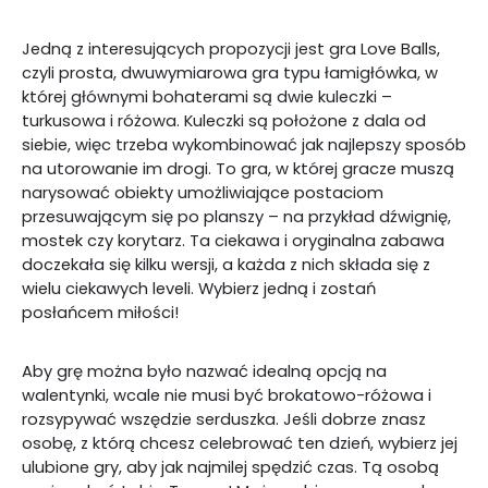
Jedną z interesujących propozycji jest gra Love Balls,
czyli prosta, dwuwymiarowa gra typu łamigłówka, w
której głównymi bohaterami są dwie kuleczki –
turkusowa i różowa. Kuleczki są położone z dala od
siebie, więc trzeba wykombinować jak najlepszy sposób
na utorowanie im drogi. To gra, w której gracze muszą
narysować obiekty umożliwiające postaciom
przesuwającym się po planszy – na przykład dźwignię,
mostek czy korytarz. Ta ciekawa i oryginalna zabawa
doczekała się kilku wersji, a każda z nich składa się z
wielu ciekawych leveli. Wybierz jedną i zostań
posłańcem miłości!
Aby grę można było nazwać idealną opcją na
walentynki, wcale nie musi być brokatowo-różowa i
rozsypywać wszędzie serduszka. Jeśli dobrze znasz
osobę, z którą chcesz celebrować ten dzień, wybierz jej
ulubione gry, aby jak najmilej spędzić czas. Tą osobą