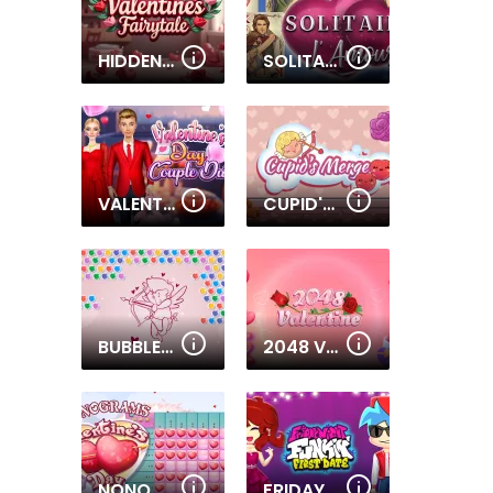
HIDDEN VALENTINE'S FAIRYTALE
SOLITAIRE L'AMOUR
VALENTINE'S DAY COUPLE DATE
CUPID'S MERGE
BUBBLE SHOOTER VALENTINE
2048 VALENTINE'S
NONOGRAMS VALENTINES DAY
FRIDAY NIGHT FUNKIN FIRST DATE