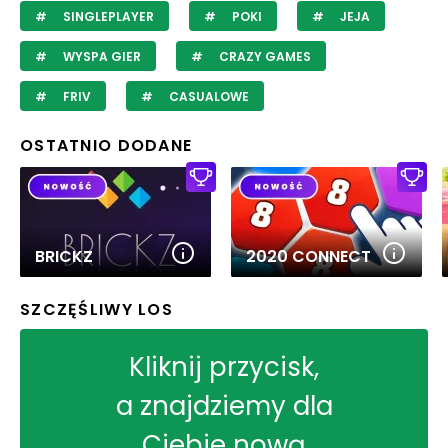
SINGLEPLAYER
POKI
JEJA
WYSPA GIER
CRAZY GAMES
FRIV
CASUALOWE
OSTATNIO DODANE
BRICKZ
2020 CONNECT
SZCZĘŚLIWY LOS
Kliknij przycisk,
a znajdziemy dla
Ciebie nową