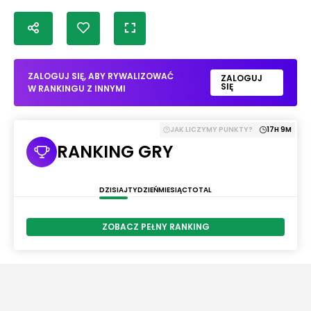
ZALOGUJ SIĘ, ABY RYWALIZOWAĆ
ZALOGUJ
SIĘ
W RANKINGU Z INNYMI
JAK LICZYMY PUNKTY?
17H 9M
RANKING GRY
DZISIAJ
TYDZIEŃ
MIESIĄC
TOTAL
ZOBACZ PEŁNY RANKING