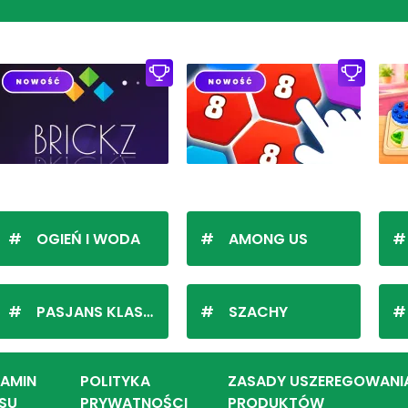
OGIEŃ I WODA
AMONG US
PASJANS KLASYCZNY
SZACHY
LAMIN
POLITYKA
ZASADY USZEREGOWANI
SU
PRYWATNOŚCI
PRODUKTÓW