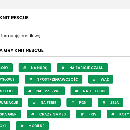
KNIT RESCUE
informacją handlową.
A GRY KNIT RESCUE
LORY
NA NUDĘ
NA ZABICIE CZASU
YSŁOWE
SPOSTRZEGAWCZOŚĆ
WĄŻ
SZKOLE
NA PRZERWIE
NA TELEFON
 WAKACJE
NA FERIE
POKI
JEJA
SPA GIER
CRAZY GAMES
FRIV
KOTY
OKI
MOBILNE