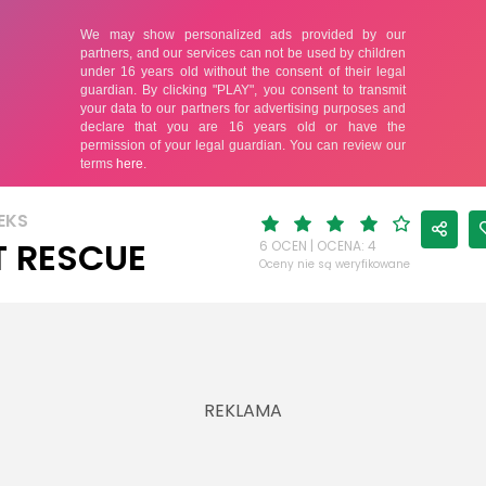
EKS
T RESCUE
6 OCEN | OCENA: 4
Oceny nie są weryfikowane