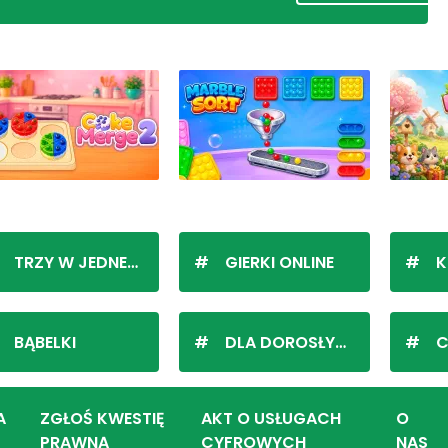
TRZY W JEDNEJ LINII
GIERKI ONLINE
K
BĄBELKI
DLA DOROSŁYCH
C
A
ZGŁOŚ KWESTIĘ
AKT O USŁUGACH
O
PRAWNĄ
CYFROWYCH
NAS