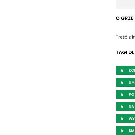
O GRZE 
Treść z 
TAGI DL
KO
UM
PO 
NA
WY
SM