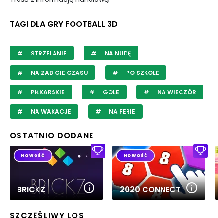
TAGI DLA GRY FOOTBALL 3D
STRZELANIE
NA NUDĘ
NA ZABICIE CZASU
PO SZKOLE
PIŁKARSKIE
GOLE
NA WIECZÓR
NA WAKACJE
NA FERIE
OSTATNIO DODANE
BRICKZ
2020 CONNECT
SZCZĘŚLIWY LOS