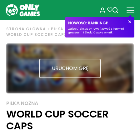
NOWOŚĆ: RANKINGI!
STRONA GŁÓWNA
PIŁKA NOŻNA
Zaloguj się, żeby rywalizować z innymi
graczami i śledzić swoje wyniki!
WORLD CUP SOCCER CAPS
URUCHOM GRĘ
PIŁKA NOŻNA
WORLD CUP SOCCER
CAPS