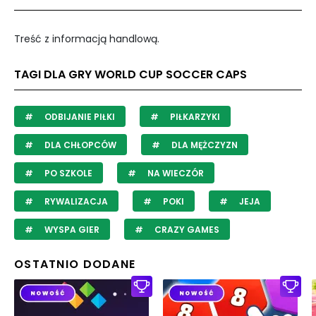
Treść z informacją handlową.
TAGI DLA GRY WORLD CUP SOCCER CAPS
ODBIJANIE PIŁKI
PIŁKARZYKI
DLA CHŁOPCÓW
DLA MĘŻCZYZN
PO SZKOLE
NA WIECZÓR
RYWALIZACJA
POKI
JEJA
WYSPA GIER
CRAZY GAMES
OSTATNIO DODANE