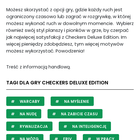
Możesz skorzystać z opcji gry, gdzie każdy ruch jest
ograniczony czasowo lub zagrać w rozgrywkę, w której
możesz wykonać ruch w dowolnym momencie. Wybierz
również swój styl planszy i pionków w grze, by czerpać
jak najwięcej satysfakcji z Checkers Deluxe Edition. Im
więcej pieniędzy zdobędziesz, tym więcej motywów
możesz wykorzystać. Powodzenia!
Treść z informacją handlową.
TAGI DLA GRY CHECKERS DELUXE EDITION
WARCABY
NA MYŚLENIE
NA NUDĘ
NA ZABICIE CZASU
RYWALIZACJA
NA INTELIGENCJĘ
NA MÓZG
FRIV
W PRACY