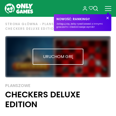
NOWOŚĆ: RANKINGI!
STRONA GŁÓWNA
PLANSZOWE
Zaloguj się, żeby rywalizować z innymi
graczami i śledzić swoje wyniki!
CHECKERS DELUXE EDITION
URUCHOM GRĘ
PLANSZOWE
CHECKERS DELUXE
EDITION