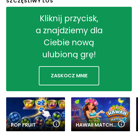
SZCZĘŚLIWY LOS
Kliknij przycisk,
a znajdziemy dla
Ciebie nową
ulubioną grę!
ZASKOCZ MNIE
POP FRUIT
HAWAII MATCH 6