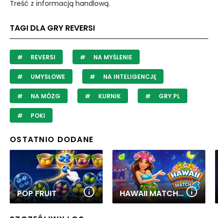
Treść z informacją handlową.
TAGI DLA GRY REVERSI
REVERSI
NA MYŚLENIE
UMYSŁOWE
NA INTELIGENCJĘ
NA MÓZG
KURNIK
GRY.PL
POKI
OSTATNIO DODANE
POP FRUIT
HAWAII MATCH 6