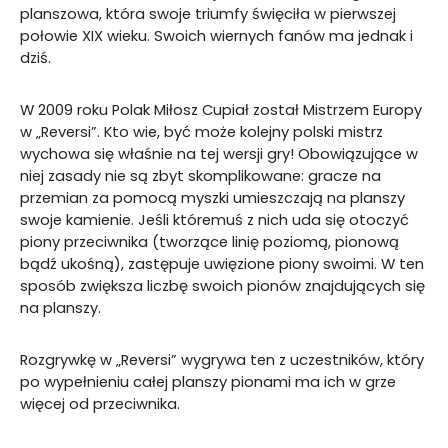
planszowa, która swoje triumfy święciła w pierwszej
połowie XIX wieku. Swoich wiernych fanów ma jednak i
dziś.
W 2009 roku Polak Miłosz Cupiał został Mistrzem Europy
w „Reversi”. Kto wie, być może kolejny polski mistrz
wychowa się właśnie na tej wersji gry! Obowiązujące w
niej zasady nie są zbyt skomplikowane: gracze na
przemian za pomocą myszki umieszczają na planszy
swoje kamienie. Jeśli któremuś z nich uda się otoczyć
piony przeciwnika (tworzące linię poziomą, pionową
bądź ukośną), zastępuje uwięzione piony swoimi. W ten
sposób zwiększa liczbę swoich pionów znajdujących się
na planszy.
Rozgrywkę w „Reversi” wygrywa ten z uczestników, który
po wypełnieniu całej planszy pionami ma ich w grze
więcej od przeciwnika.