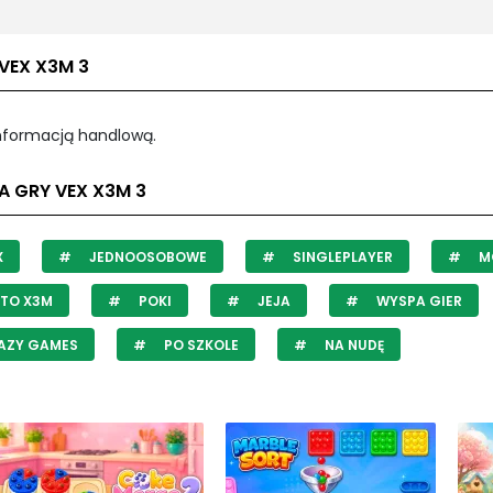
VEX X3M 3
informacją handlową.
A GRY VEX X3M 3
X
JEDNOOSOBOWE
SINGLEPLAYER
M
TO X3M
POKI
JEJA
WYSPA GIER
AZY GAMES
PO SZKOLE
NA NUDĘ