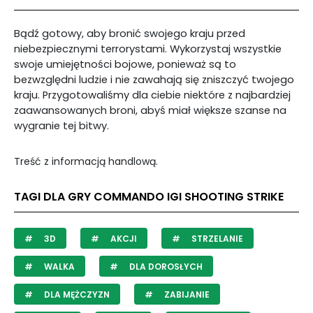
Bądź gotowy, aby bronić swojego kraju przed
niebezpiecznymi terrorystami. Wykorzystaj wszystkie
swoje umiejętności bojowe, ponieważ są to
bezwzględni ludzie i nie zawahają się zniszczyć twojego
kraju. Przygotowaliśmy dla ciebie niektóre z najbardziej
zaawansowanych broni, abyś miał większe szanse na
wygranie tej bitwy.
Treść z informacją handlową.
TAGI DLA GRY COMMANDO IGI SHOOTING STRIKE
3D
AKCJI
STRZELANIE
WALKA
DLA DOROSŁYCH
DLA MĘŻCZYZN
ZABIJANIE