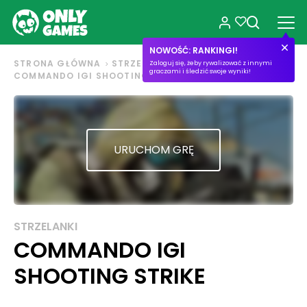
NOWOŚĆ: RANKINGI!
STRONA GŁÓWNA
STRZELANKI
Zaloguj się, żeby rywalizować z innymi
graczami i śledzić swoje wyniki!
COMMANDO IGI SHOOTING STRIKE
URUCHOM GRĘ
STRZELANKI
COMMANDO IGI
SHOOTING STRIKE