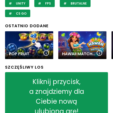
UNITY
FPS
BRUTALNE
CS GO
OSTATNIO DODANE
POP FRUIT
HAWAII MATCH 6
SZCZĘŚLIWY LOS
Kliknij przycisk,
a znajdziemy dla
Ciebie nową
ulubioną grę!