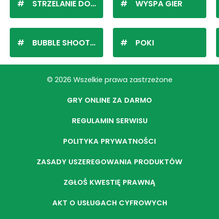
STRZELANIE DO KULEK
WYSPA GIER
BUBBLE SHOOTER
POKI
© 2026 Wszelkie prawa zastrzeżone
GRY ONLINE ZA DARMO
REGULAMIN SERWISU
POLITYKA PRYWATNOŚCI
ZASADY USZEREGOWANIA PRODUKTÓW
ZGŁOŚ KWESTIĘ PRAWNĄ
AKT O USŁUGACH CYFROWYCH