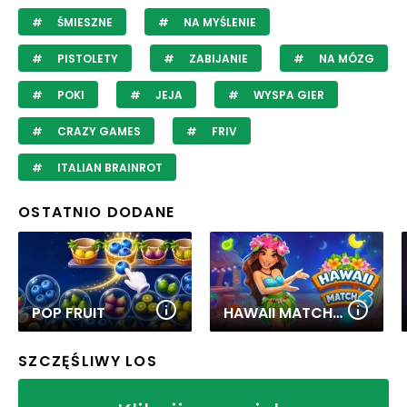
ŚMIESZNE
NA MYŚLENIE
PISTOLETY
ZABIJANIE
NA MÓZG
POKI
JEJA
WYSPA GIER
CRAZY GAMES
FRIV
ITALIAN BRAINROT
OSTATNIO DODANE
POP FRUIT
HAWAII MATCH 6
SZCZĘŚLIWY LOS