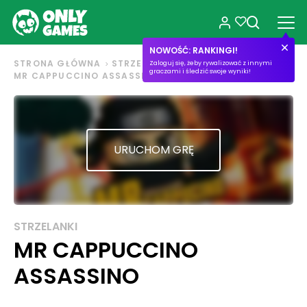
NOWOŚĆ: RANKINGI!
STRONA GŁÓWNA
STRZELANKI
Zaloguj się, żeby rywalizować z innymi
graczami i śledzić swoje wyniki!
MR CAPPUCCINO ASSASSINO
URUCHOM GRĘ
STRZELANKI
MR CAPPUCCINO
ASSASSINO