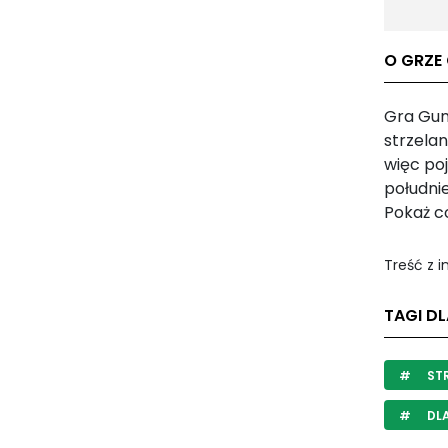
O GRZE
Gra Gunb
strzelan
więc po
południ
Pokaż c
Treść z 
TAGI D
STR
DL