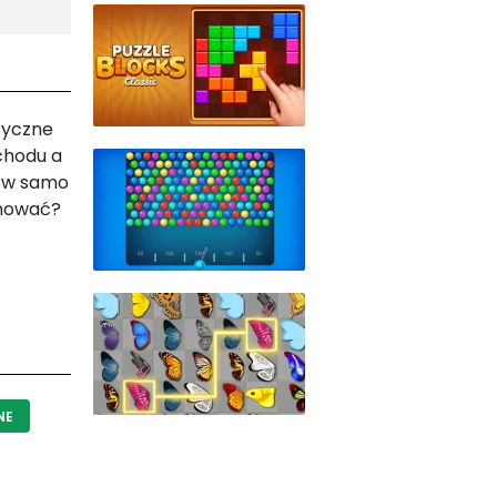
asyczne
chodu a
ć w samo
inować?
NE