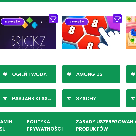
OGIEŃ I WODA
AMONG US
PASJANS KLASYCZNY
SZACHY
LAMIN
POLITYKA
ZASADY USZEREGOWANI
SU
PRYWATNOŚCI
PRODUKTÓW