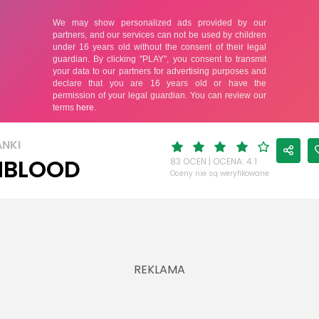
ANKI
NBLOOD
83 OCEN | OCENA: 4.1
Oceny nie są weryfikowane