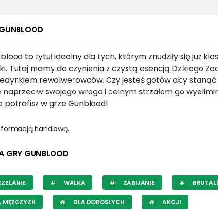
 GUNBLOOD
lood to tytuł idealny dla tych, którym znudziły się już kl
ki. Tutaj mamy do czynienia z czystą esencją Dzikiego Za
jedynkiem rewolwerowców. Czy jesteś gotów aby staną
e naprzeciw swojego wroga i celnym strzałem go wyelim
o potrafisz w grze Gunblood!
informacją handlową.
LA GRY GUNBLOOD
ZELANIE
WALKA
ZABIJANIE
BRUTAL
A MĘŻCZYZN
DLA DOROSŁYCH
AKCJI