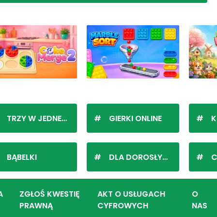
TRZY W JEDNEJ LINII
GIERKI ONLINE
K
BĄBELKI
DLA DOROSŁYCH
C
A
ZGŁOŚ KWESTIĘ
AKT O USŁUGACH
O
PRAWNĄ
CYFROWYCH
NAS