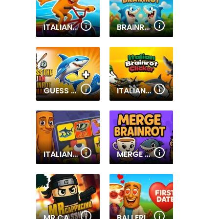
ITALIAN BRAINROT BIKE RUSH
BRAINROT MEMORY
GUESS THE ITALIAN BRAINROT ANIMALS
ITALIAN BRAINROT CLICKER
ITALIAN BRAINROT PUZZLE
MERGE BRAINROT
MR CAPPUCCINO ASSASSINO
BALLERINA CAPPUCCINA FIRST DATE