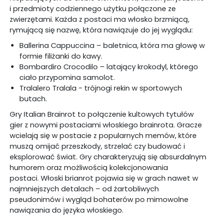
i przedmioty codziennego użytku połączone ze
zwierzętami. Każda z postaci ma włosko brzmiącą,
rymującą się nazwę, która nawiązuje do jej wyglądu:
Ballerina Cappuccina – baletnica, która ma głowę w
formie filiżanki do kawy.
Bombardiro Crocodilo – latający krokodyl, którego
ciało przypomina samolot.
Tralalero Tralala - trójnogi rekin w sportowych
butach.
Gry Italian Brainrot to połączenie kultowych tytułów
gier z nowymi postaciami włoskiego brainrota. Gracze
wcielają się w postacie z popularnych memów, które
muszą omijać przeszkody, strzelać czy budować i
eksplorować świat. Gry charakteryzują się absurdalnym
humorem oraz możliwością kolekcjonowania
postaci. Włoski brianrot pojawia się w grach nawet w
najmniejszych detalach – od żartobliwych
pseudonimów i wygląd bohaterów po mimowolne
nawiązania do języka włoskiego.