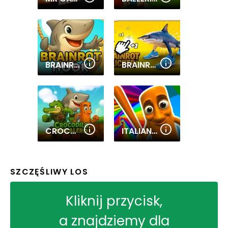
BRAINROT HOOK SWING
BRAINROT CLICKER
CROCODILO TRALALERO RUN
ITALIAN BRAINROT OBBY PARKOUR
SZCZĘŚLIWY LOS
Kliknij przycisk,
a znajdziemy dla