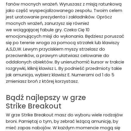
fanów mocnych wrażeń. Wyruszasz z misją ratunkową
jako część wyspecjalizowanego zespołu. Twoim celem
jest uratowanie prezydenta i zakładników. Oprócz
mocnych wrażeń, zanurzysz się również
we wciągającej fabule gry. Czeka Cię 10
emocjonujących misji do wykonania. Będziesz poruszać
się po terenie wroga za pomocą strzałek lub klawiszy
A,S,D,W. Lewym przyciskiem myszy strzelasz do
przeciwników, a prawym ułatwiasz celowanie do
oddalonych obiektów. By unieruchomić kursor w trakcie
rozgrywki, kliknij klawisz L. By podnieść przedmioty takie
jak amunicja, wybierz klawisz E. Numerami od 1 do 5
zmieniasz broń
z której korzystasz.
Bądź najlepszy w grze
Strike
Breakout
W grze Strike Breakout masz do wyboru wiele rodzajów
broni. Pamiętaj o tym, by zebrać leżącą amunicję, by
mieć zapas nabojów. W każdym momencie mogą się