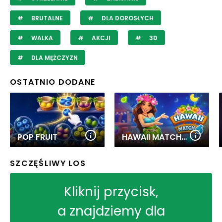
BRUTALNE
DLA DOROSŁYCH
WALKA
AKCJI
3D
DLA MĘŻCZYZN
OSTATNIO DODANE
POP FRUIT
HAWAII MATCH 6
SZCZĘŚLIWY LOS
Kliknij przycisk,
a znajdziemy dla