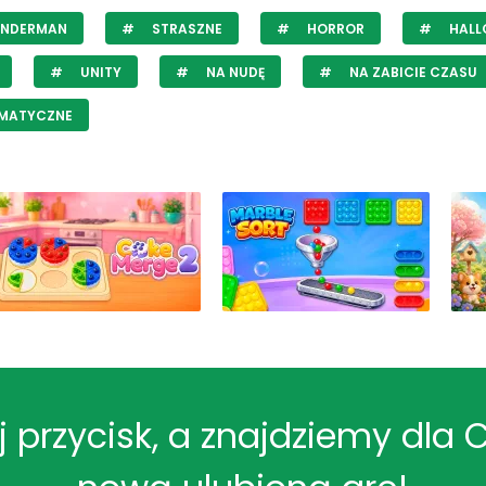
ENDERMAN
STRASZNE
HORROR
HALL
UNITY
NA NUDĘ
NA ZABICIE CZASU
IMATYCZNE
ij przycisk, a znajdziemy dla 