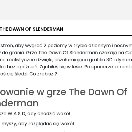
 THE DAWN OF SLENDERMAN
8 stron, aby wygrać 2 poziomy w trybie dziennym i nocny
 do grania. Grze The Dawn Of Slenderman czekają na Ci
ne realistyczne dźwięki, oszałamiająca grafika 3D i dyna
a bez opóźnień. Zgubiłeś się w lesie. Po spacerze zorien
toś cię śledzi. Co zrobisz ?
rowanie w grze The Dawn Of
nderman
sze W A S D, aby chodzić wokół
 myszy, aby rozglądać się wokół