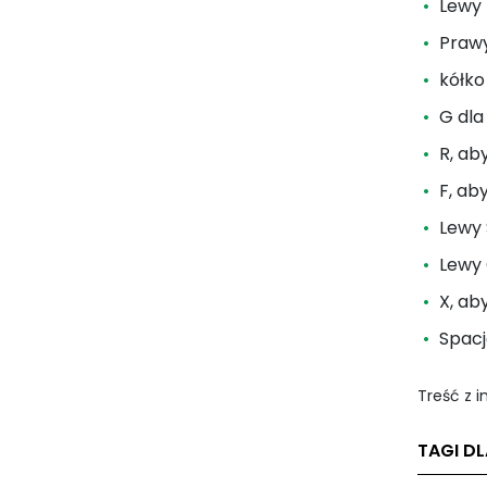
Lewy 
Prawy
kółko
G dla
R, ab
F, ab
Lewy 
Lewy 
X, ab
Spacj
Treść z 
TAGI D