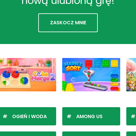
nową ulubioną grę!
ZASKOCZ MNIE
OGIEŃ I WODA
AMONG US