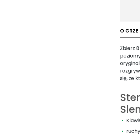
O GRZE
Zbierz 
poziomy
oryginal
rozgrywk
się, że k
Ste
Sle
Klawi
ruchy