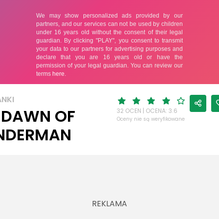
ANKI
 DAWN OF
32 OCEN | OCENA: 3.6
Oceny nie są weryfikowane
NDERMAN