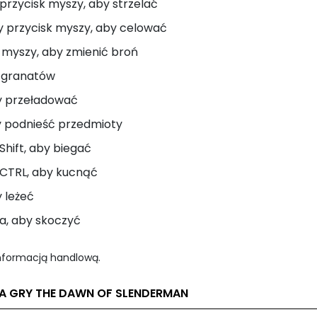
przycisk myszy, aby strzelać
 przycisk myszy, aby celować
 myszy, aby zmienić broń
 granatów
y przeładować
y podnieść przedmioty
Shift, aby biegać
CTRL, aby kucnąć
y leżeć
a, aby skoczyć
informacją handlową.
LA GRY THE DAWN OF SLENDERMAN