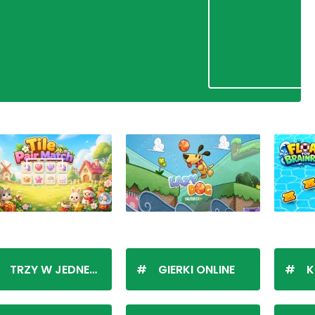
TRZY W JEDNEJ LINII
GIERKI ONLINE
K