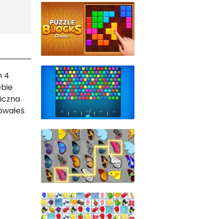
m 4
ebie
miczna
towałeś