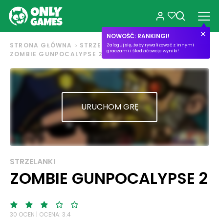
NOWOŚĆ: RANKINGI!
STRONA GŁÓWNA
STRZELANKI
Zaloguj się, żeby rywalizować z innymi
graczami i śledzić swoje wyniki!
ZOMBIE GUNPOCALYPSE 2
URUCHOM GRĘ
STRZELANKI
ZOMBIE GUNPOCALYPSE 2
30 OCEN | OCENA: 3.4