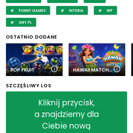
FUNNY GAMES
INTERIA
WP
GRY.PL
OSTATNIO DODANE
POP FRUIT
HAWAII MATCH 6
SZCZĘŚLIWY LOS
Kliknij przycisk,
a znajdziemy dla
Ciebie nową