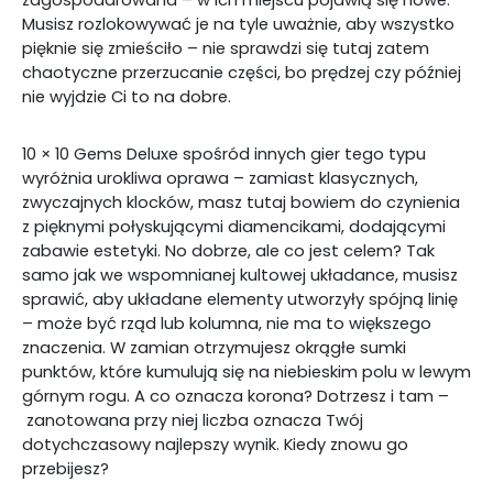
zagospodarowana – w ich miejscu pojawią się nowe.
Musisz rozlokowywać je na tyle uważnie, aby wszystko
pięknie się zmieściło – nie sprawdzi się tutaj zatem
chaotyczne przerzucanie części, bo prędzej czy później
nie wyjdzie Ci to na dobre.
10 × 10 Gems Deluxe spośród innych gier tego typu
wyróżnia urokliwa oprawa – zamiast klasycznych,
zwyczajnych klocków, masz tutaj bowiem do czynienia
z pięknymi połyskującymi diamencikami, dodającymi
zabawie estetyki. No dobrze, ale co jest celem? Tak
samo jak we wspomnianej kultowej układance, musisz
sprawić, aby układane elementy utworzyły spójną linię
– może być rząd lub kolumna, nie ma to większego
znaczenia. W zamian otrzymujesz okrągłe sumki
punktów, które kumulują się na niebieskim polu w lewym
górnym rogu. A co oznacza korona? Dotrzesz i tam –
zanotowana przy niej liczba oznacza Twój
dotychczasowy najlepszy wynik. Kiedy znowu go
przebijesz?