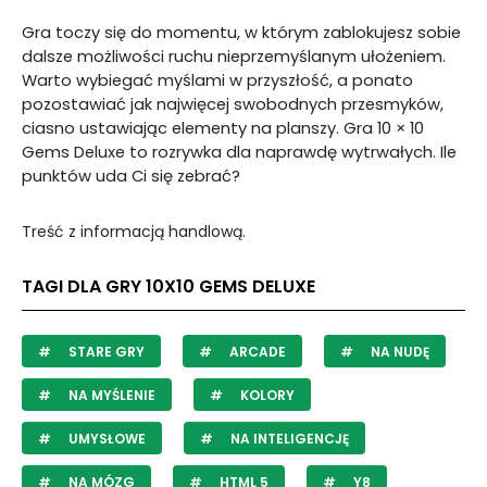
Gra toczy się do momentu, w którym zablokujesz sobie
dalsze możliwości ruchu nieprzemyślanym ułożeniem.
Warto wybiegać myślami w przyszłość, a ponato
pozostawiać jak najwięcej swobodnych przesmyków,
ciasno ustawiając elementy na planszy. Gra 10 × 10
Gems Deluxe to rozrywka dla naprawdę wytrwałych. Ile
punktów uda Ci się zebrać?
Treść z informacją handlową.
TAGI DLA GRY 10X10 GEMS DELUXE
STARE GRY
ARCADE
NA NUDĘ
NA MYŚLENIE
KOLORY
UMYSŁOWE
NA INTELIGENCJĘ
NA MÓZG
HTML 5
Y8