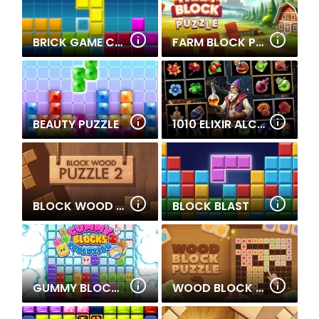
BRICK GAME CLASSIC
FARM BLOCK PUZZLE
BEAUTY PUZZLE
1010 ELIXIR ALCHEMY
BLOCK WOOD PUZZLE 2
BLOCK BLAST
GUMMY BLOCKS EVOLUTION
WOOD BLOCK PUZZLE 2