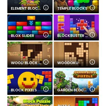
ELEMENT BLOCKS
TEMPLE BLOCKS
BLOX SLIDER
BLOCKBUSTER PUZZLE
WOOD BLOCK JOURNEY
WOODOKU
BLOCK PIXELS
GARDEN BLOCK PUZZLE