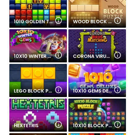
1010 GOLDEN TROPHIES
WOOD BLOCK PUZZLE
10X10 WINTER GEMS
CORONA VIRUS MATCHING
LEGO BLOCK PUZZLE
10X10 GEMS DELUXE
HEXTETRIS
10X10 BLOCK PUZZLE