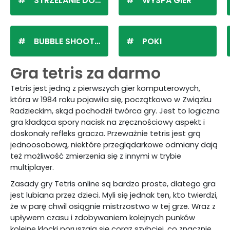
STRZELANIE DO KULEK
WYSPA GIER
BUBBLE SHOOTER
POKI
Gra tetris za darmo
Tetris jest jedną z pierwszych gier komputerowych,
która w 1984 roku pojawiła się, początkowo w Związku
Radzieckim, skąd pochodził twórca gry. Jest to logiczna
gra kładąca spory nacisk na zręcznościowy aspekt i
doskonały refleks gracza. Przeważnie tetris jest grą
jednoosobową, niektóre przeglądarkowe odmiany dają
też możliwość zmierzenia się z innymi w trybie
multiplayer.
Zasady gry Tetris online są bardzo proste, dlatego gra
jest lubiana przez dzieci. Myli się jednak ten, kto twierdzi,
że w parę chwil osiągnie mistrzostwo w tej grze. Wraz z
upływem czasu i zdobywaniem kolejnych punków
kolejne klocki poruszają się coraz szybciej, co znacznie