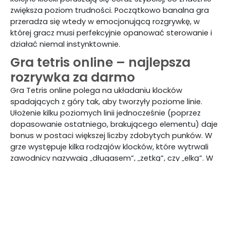
zwiększa poziom trudności. Początkowo banalna gra
przeradza się wtedy w emocjonującą rozgrywkę, w
której gracz musi perfekcyjnie opanować sterowanie i
działać niemal instynktownie.
Gra tetris online – najlepsza
rozrywka za darmo
Gra Tetris online polega na układaniu klocków
spadających z góry tak, aby tworzyły poziome linie.
Ułożenie kilku poziomych linii jednocześnie (poprzez
dopasowanie ostatniego, brakującego elementu) daje
bonus w postaci większej liczby zdobytych punków. W
grze występuje kilka rodzajów klocków, które wytrwali
zawodnicy nazywają „długasem”, „zetką”, czy „elką”. W
grze można też spotkać klocek kwadratowy oraz w
kształcie litery „T”.
Obracaj i układaj klocki tak, by nie zostawić wolnych
przestrzeni i stać się mistrzem gry tetris. Im więcej
rozgrywek zagrasz, tym łatwiej będziesz soiagać