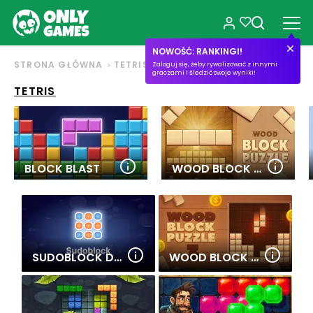
NOWOŚĆ: RANKINGI!
STRONA GŁÓWNA
TETRIS
Zaloguj się, żeby rywalizować z innymi
graczami i śledzić swoje wyniki!
TETRIS
BLOCK BLAST
WOOD BLOCK PUZZLE
SUDOBLOCK DAILY
WOOD BLOCK PUZZLE 3