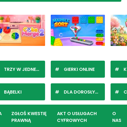
TRZY W JEDNEJ LINII
GIERKI ONLINE
K
BĄBELKI
DLA DOROSŁYCH
C
A
ZGŁOŚ KWESTIĘ
AKT O USŁUGACH
O
PRAWNĄ
CYFROWYCH
NAS