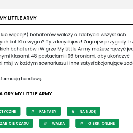
MY LITTLE ARMY
(lub więcej?) bohaterów walczy o zdobycie wszystkich
ych kul. Kto wygra? Ty zdecydujesz! Zagraj w przygody t
kich bohaterów i W grze My Little Army możesz łączyć jed
nymi klasami, 48 postaciami i 96 broniami, aby ukończyć
ki misji w każdym scenariuszu i inne satysfakcjonujące zad
informacją handlową.
A GRY MY LITTLE ARMY
KTYCZNE
FANTASY
NA NUDĘ
ZABICIE CZASU
WALKA
GIERKI ONLINE