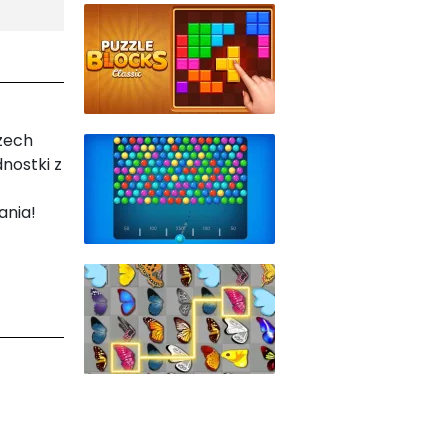
rzech
nostki z
ania!