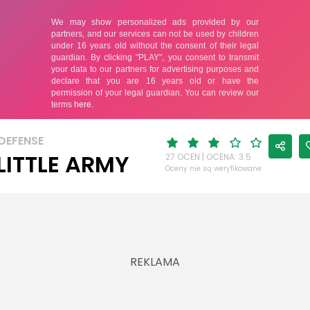
DEFENSE
LITTLE ARMY
27 OCEN | OCENA: 3.5
Oceny nie są weryfikowane