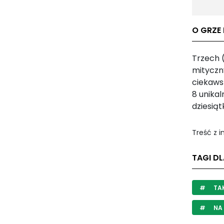
O GRZE 
Trzech 
mityczn
ciekaws
8 unikal
dziesiąt
Treść z 
TAGI DL
TA
NA 