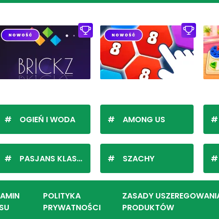
OGIEŃ I WODA
AMONG US
PASJANS KLASYCZNY
SZACHY
LAMIN
POLITYKA
ZASADY USZEREGOWANI
SU
PRYWATNOŚCI
PRODUKTÓW