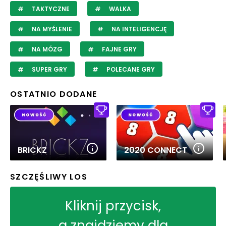
TAKTYCZNE
WALKA
NA MYŚLENIE
NA INTELIGENCJĘ
NA MÓZG
FAJNE GRY
SUPER GRY
POLECANE GRY
OSTATNIO DODANE
BRICKZ
2020 CONNECT
SZCZĘŚLIWY LOS
Kliknij przycisk,
a znajdziemy dla