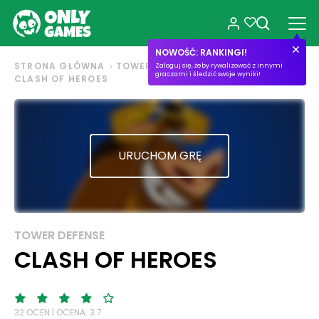
NOWOŚĆ: RANKINGI!
STRONA GŁÓWNA
TOWER DEFENSE
Zaloguj się, żeby rywalizować z innymi
graczami i śledzić swoje wyniki!
CLASH OF HEROES
URUCHOM GRĘ
TOWER DEFENSE
CLASH OF HEROES
32 OCEN | OCENA: 3.7