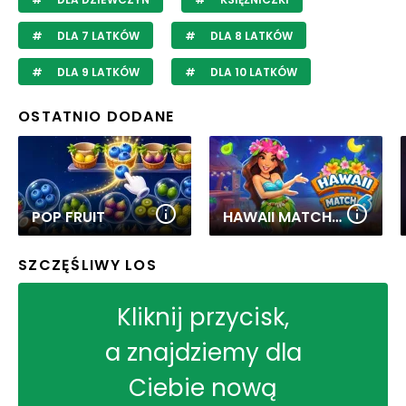
DLA 7 LATKÓW
DLA 8 LATKÓW
DLA 9 LATKÓW
DLA 10 LATKÓW
OSTATNIO DODANE
POP FRUIT
HAWAII MATCH 6
SZCZĘŚLIWY LOS
Kliknij przycisk,
a znajdziemy dla
Ciebie nową