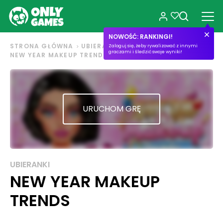
NOWOŚĆ: RANKINGI!
STRONA GŁÓWNA
UBIERANKI
Zaloguj się, żeby rywalizować z innymi
graczami i śledzić swoje wyniki!
NEW YEAR MAKEUP TRENDS
URUCHOM GRĘ
UBIERANKI
NEW YEAR MAKEUP
TRENDS