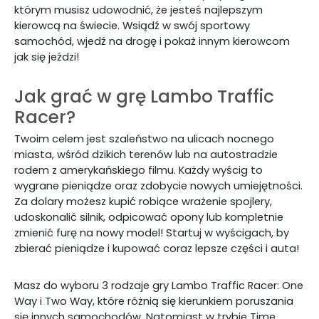
którym musisz udowodnić, że jesteś najlepszym
kierowcą na świecie. Wsiądź w swój sportowy
samochód, wjedź na drogę i pokaż innym kierowcom
jak się jeździ!
Jak grać w grę Lambo Traffic
Racer?
Twoim celem jest szaleństwo na ulicach nocnego
miasta, wśród dzikich terenów lub na autostradzie
rodem z amerykańskiego filmu. Każdy wyścig to
wygrane pieniądze oraz zdobycie nowych umiejętności.
Za dolary możesz kupić robiące wrażenie spojlery,
udoskonalić silnik, odpicować opony lub kompletnie
zmienić furę na nowy model! Startuj w wyścigach, by
zbierać pieniądze i kupować coraz lepsze części i auta!
Masz do wyboru 3 rodzaje gry Lambo Traffic Racer: One
Way i Two Way, które różnią się kierunkiem poruszania
się innych samochodów. Natomiast w trybie Time