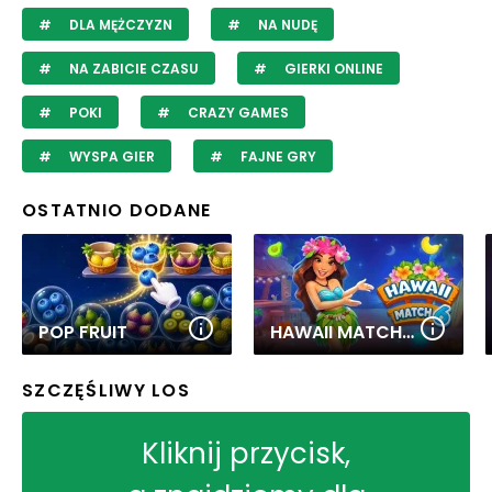
DLA MĘŻCZYZN
NA NUDĘ
NA ZABICIE CZASU
GIERKI ONLINE
POKI
CRAZY GAMES
WYSPA GIER
FAJNE GRY
OSTATNIO DODANE
POP FRUIT
HAWAII MATCH 6
SZCZĘŚLIWY LOS
Kliknij przycisk,