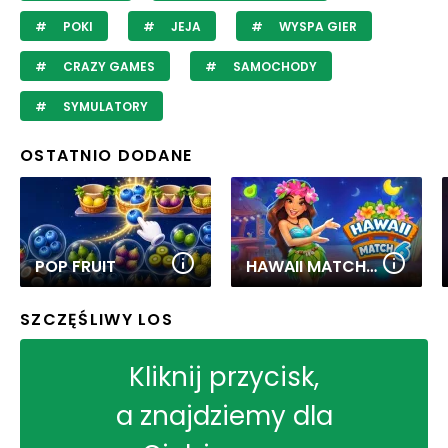
POKI
JEJA
WYSPA GIER
CRAZY GAMES
SAMOCHODY
SYMULATORY
OSTATNIO DODANE
POP FRUIT
HAWAII MATCH 6
SZCZĘŚLIWY LOS
Kliknij przycisk,
a znajdziemy dla