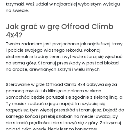
trzymaki. Weź udział w najbardziej wyboistym wyścigu
na świecie.
Jak grać w grę Offroad Climb
4x4?
Twoim zadaniem jest przejechanie jak najdłuższej trasy
i pobicie swojego własnego rekordu. Pokonaj
ekstremalnie trudny teren i wytrwale staraj się wjechać
na samą górę. Staranuj przeszkody w postaci blokad
na drodze, drewnianych skrzyni i wielu innych.
Sterowanie w grze Offroad Climb 4x4 odbywa się za
pomocą myszki lub kliknięcia palcem w ekran.
Samochód będzie poruszał się zgodnie z zieloną linią, a
Ty musisz zadbać o jego napęd. Im szybciej się
rozpędzisz, tym więcej przeszkód staranujesz. Dojedź do
samego końca i przebij szlaban na mecie! Uważaj, by
nie stracić prędkości i nie stoczyć się z góry. Zatrzymuj
pojazd tylko wtedy, kiedy jest to konieczne!