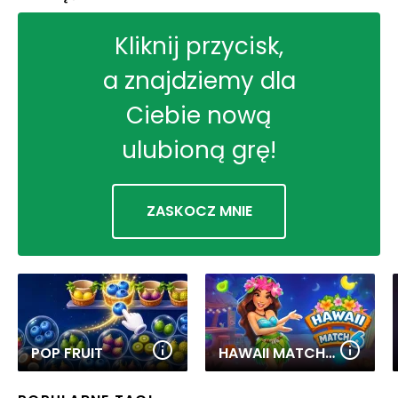
Kliknij przycisk,
a znajdziemy dla
Ciebie nową
ulubioną grę!
ZASKOCZ MNIE
POP FRUIT
HAWAII MATCH 6