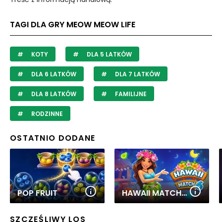
TAGI DLA GRY MEOW MEOW LIFE
KOTY
DLA 5 LATKÓW
DLA 6 LATKÓW
DLA 7 LATKÓW
DLA 8 LATKÓW
FAMILIJNE
RODZINNE
OSTATNIO DODANE
POP FRUIT
HAWAII MATCH 6
SZCZĘŚLIWY LOS