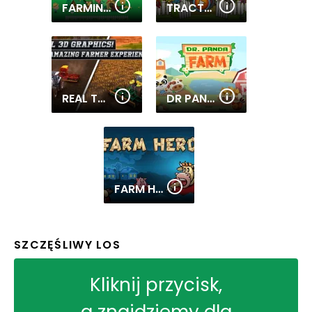
FARMING 10X10
TRACTOR MANIA
REAL TRACTOR FARMING SIMULATOR : HEAVY DUTY TRACTOR
DR PANDA FARM
FARM HERO
SZCZĘŚLIWY LOS
Kliknij przycisk,
a znajdziemy dla