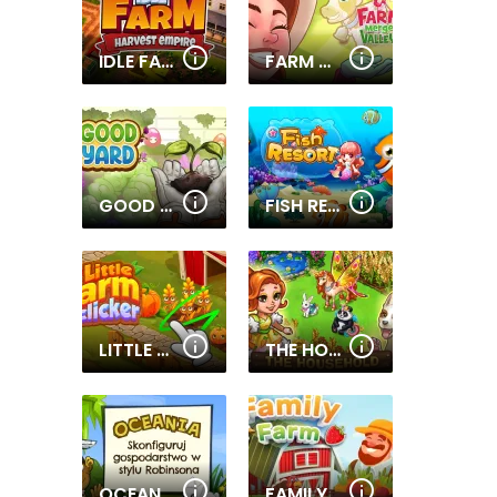
IDLE FARM: HARVEST EMPIRE
FARM MERGE VALLEY
GOOD YARD
FISH RESORT
LITTLE FARM CLICKER
THE HOUSEHOLD
OCEANIA
FAMILY FARM