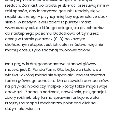
rzędach. Zamiast po prostu je zbierać, przesuwaj nimi w
taki sposób, aby identyczne gatunki układały się w
rządki lub szeregi – przynajmniej trzy egzemplarze obok
siebie. W każdym levelu zbierasz punkty i masz
wyznaczony cel, po którego osiągnięciu przechodzisz
do następnego poziomu. Dodatkowo otrzymujesz
ocenę w formie gwiazdek (0-3) po każdym
ukończonym etapie. Jest ich całe mnóstwo, więc nie
marnuj czasu, tylko zaczynaj owocowe zbiory!
Inną grą, w której gospodarstwo stanowi główny
motyw, jest Dr Panda Farm. Oto bajkowa i kolorowa
wioska, w której mieści się wspaniała i majestatyczna
farma głównego bohatera. Ma on swoich pomocników,
na przykład hipcia czy małpkę, którzy także mają swoje
obowiązki. Zadbaj o sadzenie, nawożenie, pielęgnację i
zbiory roślinek, aby farma sprawnie funkcjonowała.
Przejrzysta mapa i mechanizm point and click są
dużym ułatwieniem.