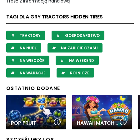
Treść z informacją handlową.
TAGI DLA GRY TRACTORS HIDDEN TIRES
TRAKTORY
GOSPODARSTWO
NA NUDĘ
NA ZABICIE CZASU
NA WIECZÓR
NA WEEKEND
NA WAKACJE
ROLNICZE
OSTATNIO DODANE
POP FRUIT
HAWAII MATCH 6
SZCZĘŚLIWY LOS