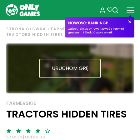
NOWOŚĆ: RANKINGI!
STRONA GŁÓWNA
FARMERSKIE
Zaloguj się, żeby rywalizować z innymi
graczami i śledzić swoje wyniki!
TRACTORS HIDDEN TIRES
URUCHOM GRĘ
FARMERSKIE
TRACTORS HIDDEN TIRES
62 OCEN | OCENA: 3.9