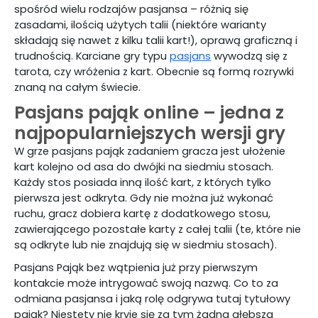
spośród wielu rodzajów pasjansa – różnią się
zasadami, ilością użytych talii (niektóre warianty
składają się nawet z kilku talii kart!), oprawą graficzną i
trudnością. Karciane gry typu
pasjans
wywodzą się z
tarota, czy wróżenia z kart. Obecnie są formą rozrywki
znaną na całym świecie.
Pasjans pająk online – jedna z
najpopularniejszych wersji gry
W grze pasjans pająk zadaniem gracza jest ułożenie
kart kolejno od asa do dwójki na siedmiu stosach.
Każdy stos posiada inną ilość kart, z których tylko
pierwsza jest odkryta. Gdy nie można już wykonać
ruchu, gracz dobiera kartę z dodatkowego stosu,
zawierającego pozostałe karty z całej talii (te, które nie
są odkryte lub nie znajdują się w siedmiu stosach).
Pasjans Pająk bez wątpienia już przy pierwszym
kontakcie może intrygować swoją nazwą. Co to za
odmiana pasjansa i jaką rolę odgrywa tutaj tytułowy
pająk? Niestety nie kryje się za tym żadna głębsza