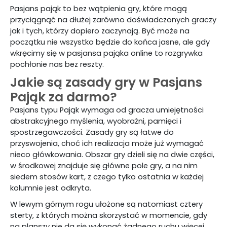
Pasjans pająk to bez wątpienia gry, które mogą
przyciągnąć na dłużej zarówno doświadczonych graczy
jak i tych, którzy dopiero zaczynają. Być może na
początku nie wszystko będzie do końca jasne, ale gdy
wkręcimy się w pasjansa pająka online to rozgrywka
pochłonie nas bez reszty.
Jakie są zasady gry w Pasjans
Pająk za darmo?
Pasjans typu Pająk wymaga od gracza umiejętności
abstrakcyjnego myślenia, wyobraźni, pamięci i
spostrzegawczości. Zasady gry są łatwe do
przyswojenia, choć ich realizacja może już wymagać
nieco główkowania. Obszar gry dzieli się na dwie części,
w środkowej znajduje się główne pole gry, a na nim
siedem stosów kart, z czego tylko ostatnia w każdej
kolumnie jest odkryta.
W lewym górnym rogu ułożone są natomiast cztery
sterty, z których można skorzystać w momencie, gdy
na planszy nie da się wykonać żadnego ruchu więcej.