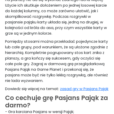
Użycie ich skutkuje dołożeniem po jednej losowej karcie
do każdej kolumny, co może zarówno ułatwić, jak i
skomplikować rozgrywkę. Podczas rozgrywki w
pasjansie pająku karty układa się, jedną na drugiej, w
kolejności od króla do asa, przy czym wszystkie karty w
grze są w jednym kolorze.
Pomiędzy stosami można przekładać pojedyncze karty
lub całe grupy, pod warunkiem, że są ułożone zgodnie z
hierarchią. Kompletnie pogrupowany stos kart znika z
planszy, a gra kończy się sukcesem, gdy oczyści się
całe pole gry. Zagraj w darmową grę przeglądarkową
Pasjans Pająk na Game Planet i przekonaj się, że
pasjans może być nie tylko lekką rozgrywką, ale również
nie lada wyzwaniem.
Dowiedz się więcej na temat:
zasad gry w Pasjans Pająk
Co cechuje grę Pasjans Pająk za
darmo?
- Gra karciana Pasjans w wersji Pająk;