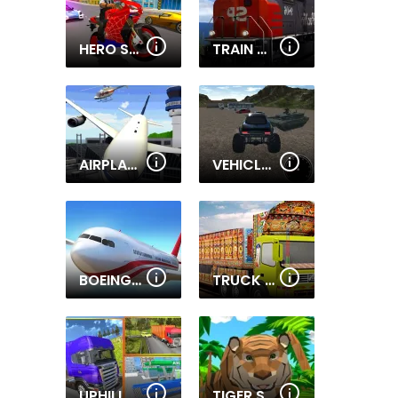
HERO STUNT SPIDER BIKE SIMULATOR 3D 2
TRAIN DRIVER SIMULATOR 3D
AIRPLANE PARKING MANIA 3D
VEHICLES SIMULATOR
BOEING FLIGHT SIMULATOR 3D
TRUCK DRIVER CARGO GAME
UPHILL CARGO TRAILER SIMULATOR 2K20
TIGER SIMULATOR 3D