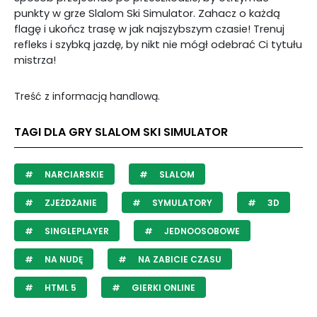
punkty w grze Slalom Ski Simulator. Zahacz o każdą
flagę i ukończ trasę w jak najszybszym czasie! Trenuj
refleks i szybką jazdę, by nikt nie mógł odebrać Ci tytułu
mistrza!
Treść z informacją handlową.
TAGI DLA GRY SLALOM SKI SIMULATOR
NARCIARSKIE
SLALOM
ZJEŻDŻANIE
SYMULATORY
3D
SINGLEPLAYER
JEDNOOSOBOWE
NA NUDĘ
NA ZABICIE CZASU
HTML 5
GIERKI ONLINE