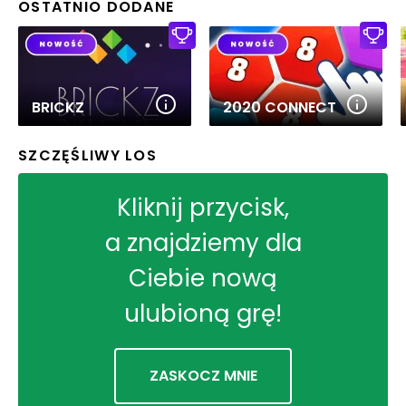
OSTATNIO DODANE
BRICKZ
2020 CONNECT
SZCZĘŚLIWY LOS
Kliknij przycisk,
a znajdziemy dla
Ciebie nową
ulubioną grę!
ZASKOCZ MNIE