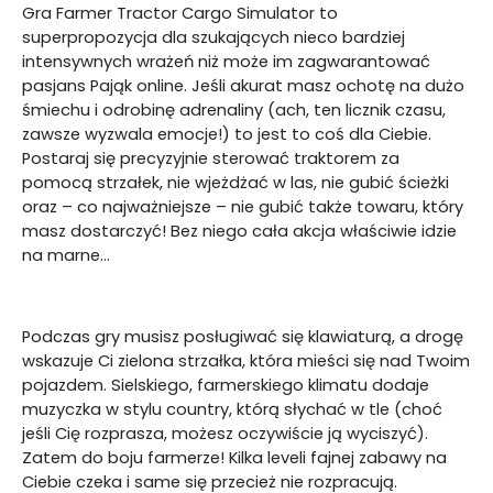
Gra Farmer Tractor Cargo Simulator to
superpropozycja dla szukających nieco bardziej
intensywnych wrażeń niż może im zagwarantować
pasjans Pająk online. Jeśli akurat masz ochotę na dużo
śmiechu i odrobinę adrenaliny (ach, ten licznik czasu,
zawsze wyzwala emocje!) to jest to coś dla Ciebie.
Postaraj się precyzyjnie sterować traktorem za
pomocą strzałek, nie wjeżdżać w las, nie gubić ścieżki
oraz – co najważniejsze – nie gubić także towaru, który
masz dostarczyć! Bez niego cała akcja właściwie idzie
na marne…
Podczas gry musisz posługiwać się klawiaturą, a drogę
wskazuje Ci zielona strzałka, która mieści się nad Twoim
pojazdem. Sielskiego, farmerskiego klimatu dodaje
muzyczka w stylu country, którą słychać w tle (choć
jeśli Cię rozprasza, możesz oczywiście ją wyciszyć).
Zatem do boju farmerze! Kilka leveli fajnej zabawy na
Ciebie czeka i same się przecież nie rozpracują.