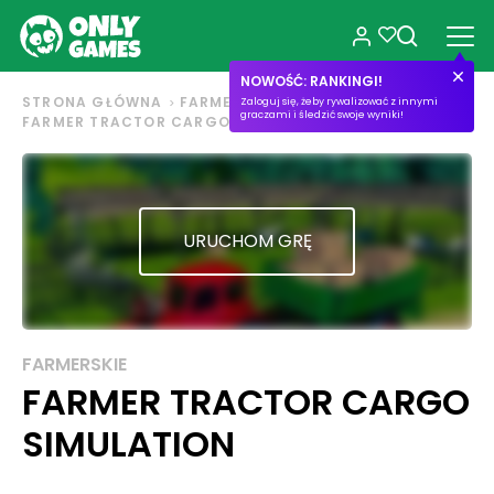
NOWOŚĆ: RANKINGI!
STRONA GŁÓWNA
FARMERSKIE
Zaloguj się, żeby rywalizować z innymi
graczami i śledzić swoje wyniki!
FARMER TRACTOR CARGO SIMULATION
URUCHOM GRĘ
FARMERSKIE
FARMER TRACTOR CARGO
SIMULATION