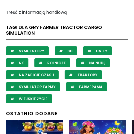
Treść z informacją handlową.
TAGI DLA GRY FARMER TRACTOR CARGO
SIMULATION
SYMULATORY
3D
UNITY
NK
ROLNICZE
NA NUDĘ
NA ZABICIE CZASU
TRAKTORY
SYMULATOR FARMY
FARMERAMA
WIEJSKIE ŻYCIE
OSTATNIO DODANE