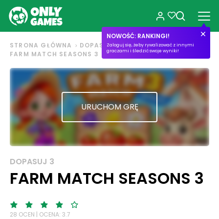
NOWOŚĆ: RANKINGI!
STRONA GŁÓWNA
DOPASUJ 3
Zaloguj się, żeby rywalizować z innymi
graczami i śledzić swoje wyniki!
FARM MATCH SEASONS 3
URUCHOM GRĘ
DOPASUJ 3
FARM MATCH SEASONS 3
28 OCEN | OCENA: 3.7