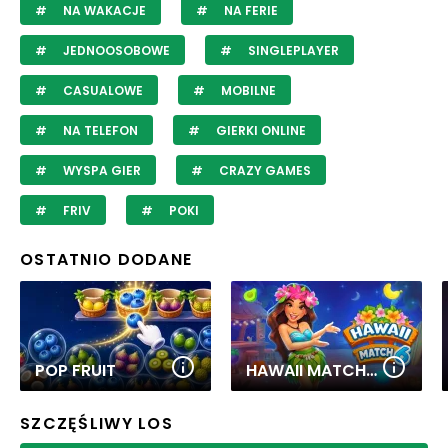
NA WAKACJE
NA FERIE
JEDNOOSOBOWE
SINGLEPLAYER
CASUALOWE
MOBILNE
NA TELEFON
GIERKI ONLINE
WYSPA GIER
CRAZY GAMES
FRIV
POKI
OSTATNIO DODANE
POP FRUIT
HAWAII MATCH 6
SZCZĘŚLIWY LOS