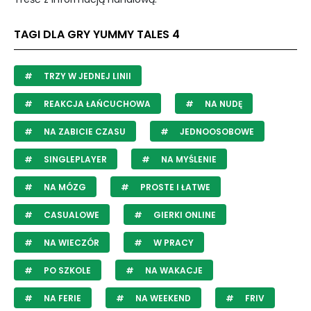
TAGI DLA GRY YUMMY TALES 4
TRZY W JEDNEJ LINII
REAKCJA ŁAŃCUCHOWA
NA NUDĘ
NA ZABICIE CZASU
JEDNOOSOBOWE
SINGLEPLAYER
NA MYŚLENIE
NA MÓZG
PROSTE I ŁATWE
CASUALOWE
GIERKI ONLINE
NA WIECZÓR
W PRACY
PO SZKOLE
NA WAKACJE
NA FERIE
NA WEEKEND
FRIV