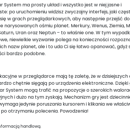
r System ma prosty układ i wszystko jest w niej jasne i
ste: po uruchomieniu widzisz zwyczajny interfejs, jaki częs
 się w grach przeglądarkowych, aby następnie przejść do
ie narysowanych ośmiu planet. Merkury, Wenus, Ziemia, M
 Saturn, Uran oraz Neptun – to właśnie one. W tym wypad
we, niewielkie wyzwanie polega na konieczności rozpoz
ich nazw planet, ale i to uda Ci się łatwo opanować, gdyż 
ści bardzo podobne.
kacyjne w przeglądarce mają tę zaletę, że w dzisiejszych
ardzo chętnie sięgają po urządzenia elektroniczne. Dzięk
lar System mogą trafić na propozycje o szerokich walor
nych i dużo na tym zyskają. Mechanizm gry jest dziecinni
 wymaga jedynie poruszania kursorem i klikania we właści
, po otrzymaniu polecenia. Powodzenia!
informacją handlową.