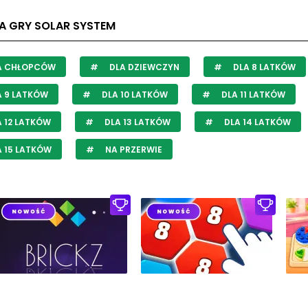
LA GRY SOLAR SYSTEM
A CHŁOPCÓW
DLA DZIEWCZYN
DLA 8 LATKÓW
 9 LATKÓW
DLA 10 LATKÓW
DLA 11 LATKÓW
 12 LATKÓW
DLA 13 LATKÓW
DLA 14 LATKÓW
 15 LATKÓW
NA PRZERWIE