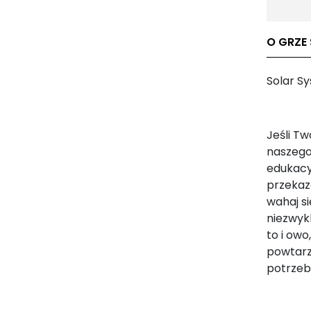
O GRZE
Solar S
Jeśli T
naszego
edukacy
przekaz
wahaj s
niezwyk
to i owo
powtarza
potrzebn