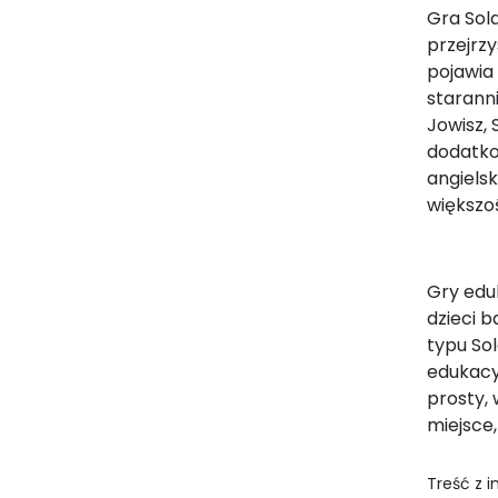
Gra Sola
przejrzy
pojawia
starann
Jowisz,
dodatko
angielsk
większo
Gry edu
dzieci b
typu So
edukacyj
prosty,
miejsce
Treść z 