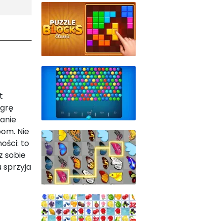
t
 grę
tanie
om. Nie
ości: to
z sobie
u sprzyja