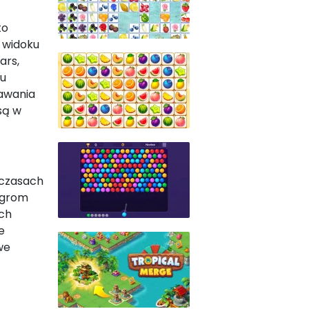
to
 widoku
ars,
ku
nawania
są w
 czasach
i grom
ach
e
we