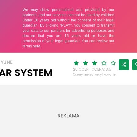
YJNE
AR SYSTEM
26 OCEN | OCENA: 3.5
Oceny nie są weryfikowane