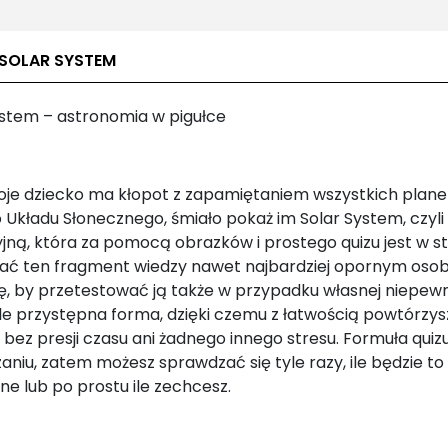
 SOLAR SYSTEM
ystem – astronomia w pigułce
woje dziecko ma kłopot z zapamiętaniem wszystkich plane
 Układu Słonecznego, śmiało pokaż im Solar System, czyli
jną, która za pomocą obrazków i prostego quizu jest w s
ać ten fragment wiedzy nawet najbardziej opornym osob
ię, by przetestować ją także w przypadku własnej niepewn
le przystępna forma, dzięki czemu z łatwością powtórzys
, bez presji czasu ani żadnego innego stresu. Formuła quiz
niu, zatem możesz sprawdzać się tyle razy, ile będzie to
e lub po prostu ile zechcesz.