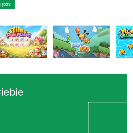
IĘDZY
Ciebie