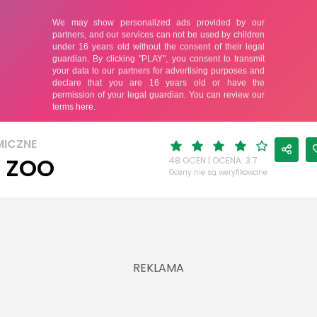
ICZNE
E ZOO
48 OCEN | OCENA: 3.7
Oceny nie są weryfikowane