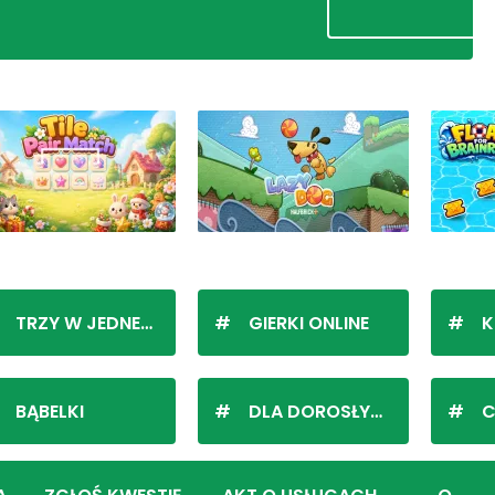
TRZY W JEDNEJ LINII
GIERKI ONLINE
K
BĄBELKI
DLA DOROSŁYCH
C