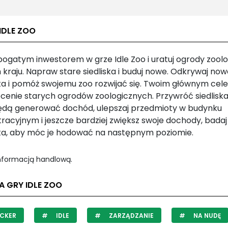
IDLE ZOO
bogatym inwestorem w grze Idle Zoo i uratuj ogrody zool
kraju. Napraw stare siedliska i buduj nowe. Odkrywaj now
ta i pomóż swojemu zoo rozwijać się. Twoim głównym cele
cenie starych ogrodów zoologicznych. Przywróć siedliska
ędą generować dochód, ulepszaj przedmioty w budynku
tracyjnym i jeszcze bardziej zwiększ swoje dochody, bada
ta, aby móc je hodować na następnym poziomie.
informacją handlową.
A GRY IDLE ZOO
CKER
IDLE
ZARZĄDZANIE
NA NUDĘ