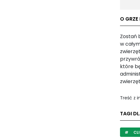
O GRZE 
Zostań 
w całym 
zwierzę
przywró
które b
adminis
zwierzę
Treść z 
TAGI DL
CLI