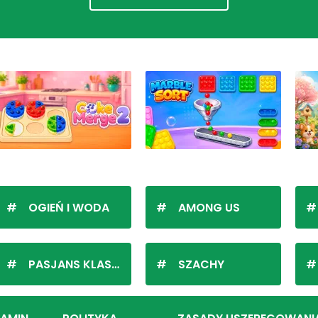
OGIEŃ I WODA
AMONG US
PASJANS KLASYCZNY
SZACHY