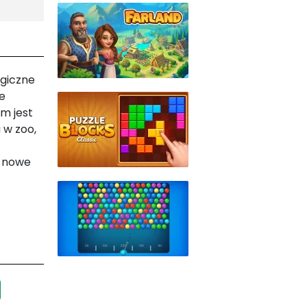
ogiczne
e
m jest
 w zoo,
j nowe