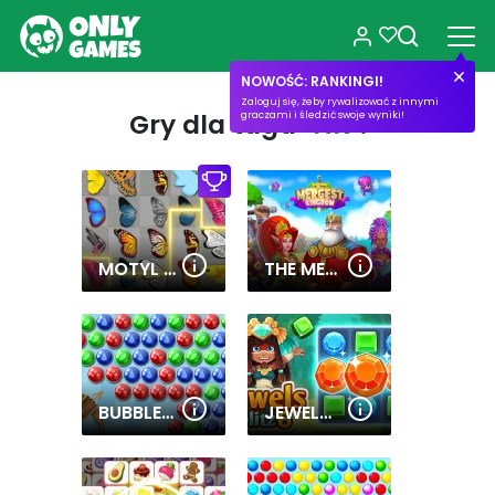
NOWOŚĆ: RANKINGI!
Zaloguj się, żeby rywalizować z innymi
Gry dla tagu
"NK"
:
graczami i śledzić swoje wyniki!
MOTYL KYODAI (BUTTERFLY KYODAI)
THE MERGEST KINGDOM
BUBBLES SHOOTER
JEWELS BLITZ 6