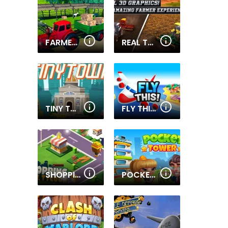
FARMER TRACTOR CARGO SIMULATION
REAL TRACTOR FARMING SIMULATOR : HEAVY DUTY TRACTOR
TINY TOWN
FLY THIS!
SHOPPING MALL TYCOON
POCKET TOWER