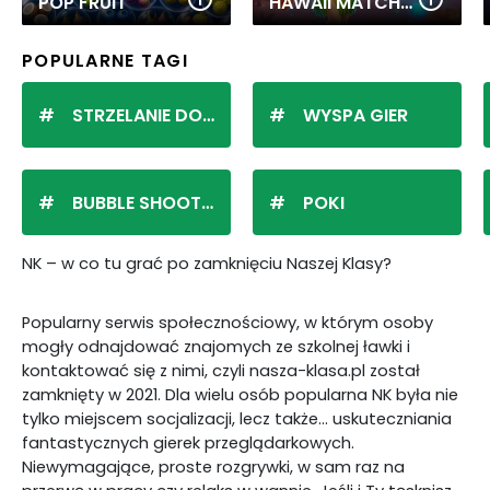
POP FRUIT
HAWAII MATCH 6
POPULARNE TAGI
STRZELANIE DO KULEK
WYSPA GIER
BUBBLE SHOOTER
POKI
NK – w co tu grać po zamknięciu Naszej Klasy?
Popularny serwis społecznościowy, w którym osoby
mogły odnajdować znajomych ze szkolnej ławki i
kontaktować się z nimi, czyli nasza-klasa.pl został
zamknięty w 2021. Dla wielu osób popularna NK była nie
tylko miejscem socjalizacji, lecz także… uskuteczniania
fantastycznych gierek przeglądarkowych.
Niewymagające, proste rozgrywki, w sam raz na