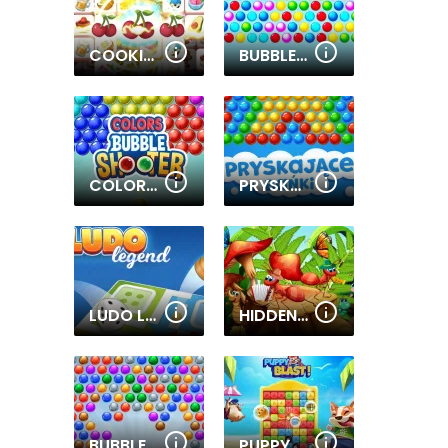
COOKING TILE
BUBBLE SHOOTER ONLINE
COLORS BUBBLE SHOOTER
PRYSKAJĄCE BAŃKI
LUDO LEGEND
HIDDEN OBJECT INSECTS
BUBBLE SHOOTER EXTREME
PUPPY BLAST