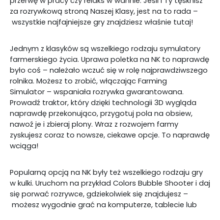
przerwę w pracy czy relaks w wannie. Jeśli i Ty tęsknisz
za rozrywkową stroną Naszej Klasy, jest na to rada –
wszystkie najfajniejsze gry znajdziesz właśnie tutaj!
Jednym z klasyków są wszelkiego rodzaju symulatory
farmerskiego życia. Uprawa poletka na NK to naprawdę
było coś – należało wczuć się w rolę najprawdziwszego
rolnika. Możesz to zrobić, włączając Farming
Simulator – wspaniała rozrywka gwarantowana.
Prowadź traktor, który dzięki technologii 3D wygląda
naprawdę przekonująco, przygotuj pola na obsiew,
nawoź je i zbieraj plony. Wraz z rozwojem farmy
zyskujesz coraz to nowsze, ciekawe opcje. To naprawdę
wciąga!
Popularną opcją na NK były też wszelkiego rodzaju gry
w kulki. Uruchom na przykład Colors Bubble Shooter i daj
się porwać rozrywce, gdziekolwiek się znajdujesz –
możesz wygodnie grać na komputerze, tablecie lub
smartfonie. Po prostu strzelaj kolorowymi kulkami do