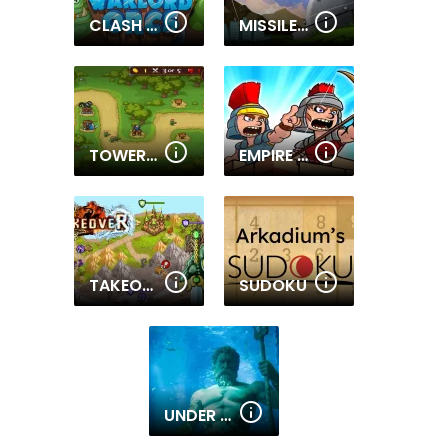
CLASH OF WARLORD ORCS
MISSILE DEFENSE SYSTEM
TOWER DEFENCE 2D
EMPIRE RUSH ROME WARS TOWER DEFENSE
TAKEOVER
SUDOKU
UNDER WATER HIDDEN NUMBER