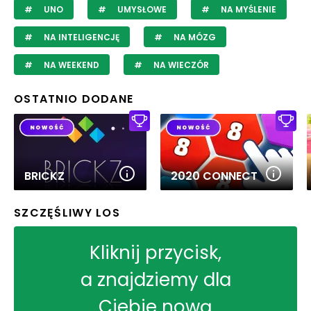
UNO
UMYSŁOWE
NA MYŚLENIE
NA INTELIGENCJĘ
NA MÓZG
NA WEEKEND
NA WIECZÓR
OSTATNIO DODANE
BRICKZ
2020 CONNECT
SZCZĘŚLIWY LOS
Kliknij przycisk,
a znajdziemy dla
Ciebie nową