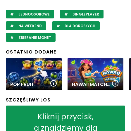
JEDNOOSOBOWE
SINGLEPLAYER
NA WEEKEND
DLA DOROSŁYCH
ZBIERANIE MONET
OSTATNIO DODANE
POP FRUIT
HAWAII MATCH 6
SZCZĘŚLIWY LOS
Kliknij przycisk,
a znajdziemy dla