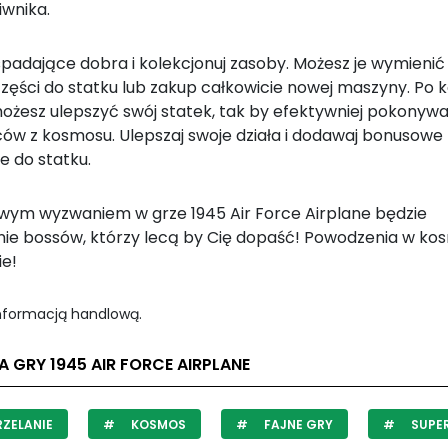
iwnika.
spadające dobra i kolekcjonuj zasoby. Możesz je wymienić
zęści do statku lub zakup całkowicie nowej maszyny. Po k
ożesz ulepszyć swój statek, tak by efektywniej pokonyw
ców z kosmosu. Ulepszaj swoje działa i dodawaj bonusowe
e do statku.
wym wyzwaniem w grze 1945 Air Force Airplane będzie
ie bossów, którzy lecą by Cię dopaść! Powodzenia w kos
e!
informacją handlową.
A GRY 1945 AIR FORCE AIRPLANE
ZELANIE
KOSMOS
FAJNE GRY
SUPE