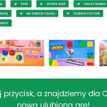
JA
POKI
WYSPA GIER
CRAZY GAMES
 NUDĘ
NA ZABICIE CZASU
SCIENCE FICTION
SMICI
ij przycisk, a znajdziemy dla 
nową ulubioną grę!