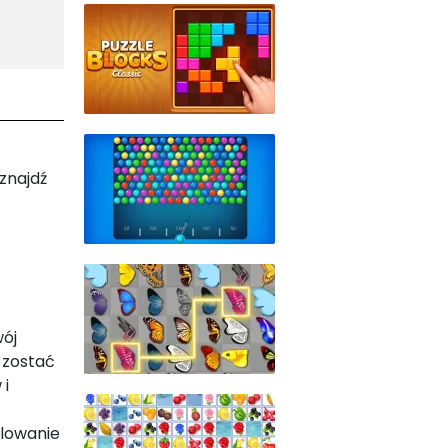
znajdź
wój
 zostać
 i
elowanie