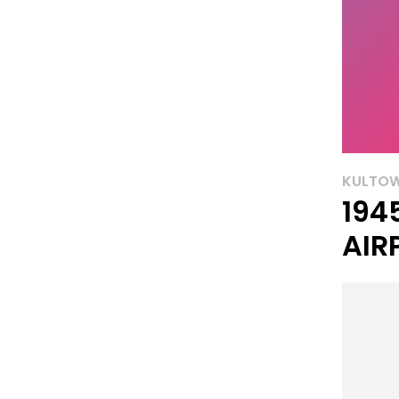
KULTO
194
AIR