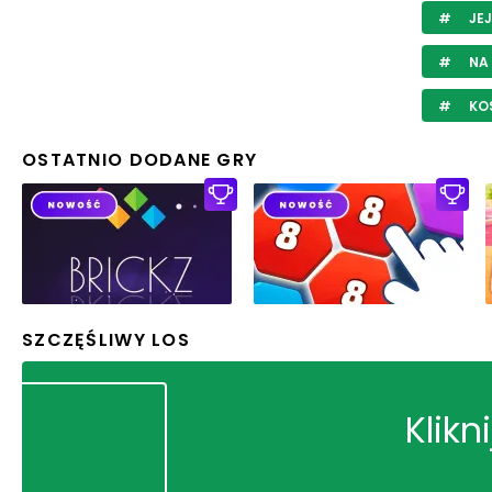
JE
NA
KO
OSTATNIO DODANE GRY
SZCZĘŚLIWY LOS
Klikn