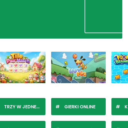
TRZY W JEDNEJ LINII
GIERKI ONLINE
K