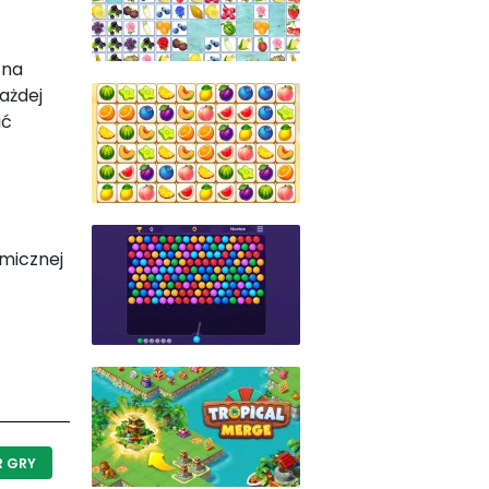
 na
ażdej
ać
micznej
R GRY