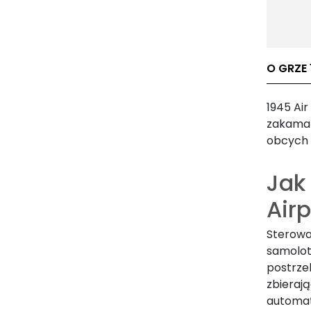
O GRZE 
1945 Air
zakamar
obcych 
Jak 
Air
Sterowa
samolot 
postrze
zbierają
automat