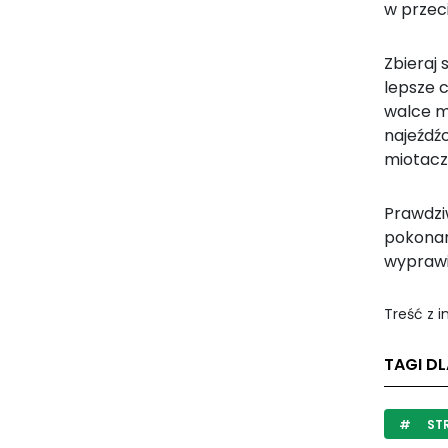
w przec
Zbieraj 
lepsze c
walce m
najeźdź
miotacz
Prawdzi
pokonan
wyprawi
Treść z 
TAGI DL
STR