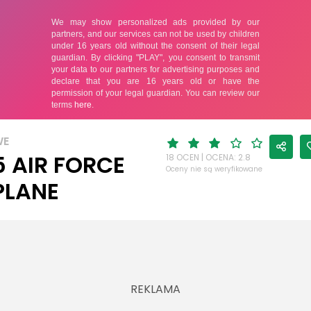
WE
5 AIR FORCE
18 OCEN | OCENA: 2.8
Oceny nie są weryfikowane
PLANE