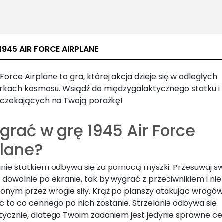
1945 AIR FORCE AIRPLANE
 Force Airplane to gra, której akcja dzieje się w odległych
kach kosmosu. Wsiądź do międzygalaktycznego statku i 
czekających na Twoją porażkę!
grać w grę 1945 Air Force
plane?
nie statkiem odbywa się za pomocą myszki. Przesuwaj s
dowolnie po ekranie, tak by wygrać z przeciwnikiem i nie
lonym przez wrogie siły. Krąż po planszy atakując wrogów
c to co cennego po nich zostanie. Strzelanie odbywa się
ycznie, dlatego Twoim zadaniem jest jedynie sprawne c