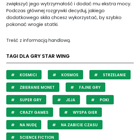
zwiększyć jego wytrzymałość i dodać mu ekstra mocy.
Podczas głównej rozgrywki decyduj, jakiego
dodatkowego skila chcesz wykorzystać, by szybko
pokonać wrogie statki.
Treść z informacją handlową.
TAGI DLA GRY STAR WING
KOSMICI
KOSMOS
STRZELANIE
ZBIERANIE MONET
FAJNE GRY
SUPER GRY
JEJA
POKI
CRAZY GAMES
WYSPA GIER
NA NUDĘ
NA ZABICIE CZASU
SCIENCE FICTION