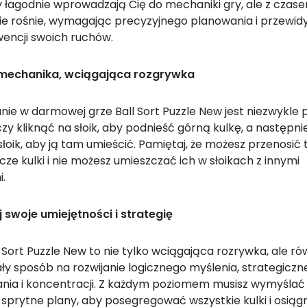
 łagodnie wprowadzają Cię do mechaniki gry, ale z czas
e rośnie, wymagając precyzyjnego planowania i przewid
encji swoich ruchów.
 mechanika, wciągająca rozgrywka
ie w darmowej grze Ball Sort Puzzle New jest niezwykle p
y kliknąć na słoik, aby podnieść górną kulkę, a następni
słoik, aby ją tam umieścić. Pamiętaj, że możesz przenosić 
ze kulki i nie możesz umieszczać ich w słoikach z innymi
.
j swoje umiejętności i strategię
 Sort Puzzle New to nie tylko wciągająca rozrywka, ale ró
ły sposób na rozwijanie logicznego myślenia, strategicz
nia i koncentracji. Z każdym poziomem musisz wymyślać
j sprytne plany, aby posegregować wszystkie kulki i osią