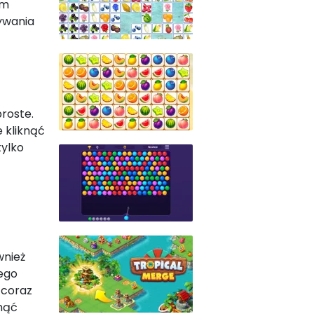
em
ywania
roste.
e kliknąć
tylko
wnież
nego
 coraz
gnąć