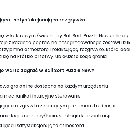
jąca i satysfakcjonująca rozgrywka
ię w kolorowym świecie gry Ball Sort Puzzle New online i 
kcję z każdego poprawnie posegregowanego zestawu kul
przyjemną atmosferę i relaksującą rozgrywkę, która ideal
 się na krótkie przerwy lub dłuższe sesje grania.
o warto zagrać w Ball Sort Puzzle New?
wa gra online dostępna na każdym urządzeniu
a mechanika i intuicyjne sterowanie
gająca rozgrywka z rosnącym poziomem trudności
janie logicznego myślenia, strategii i koncentracji
sująca i satysfakcjonująca atmosfera