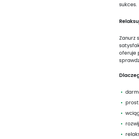
sukces.
Relaksu
Zanurz s
satysfa
oferuje 
sprawdzi
Dlaczeg
darmo
prost
wcią
rozwi
relak