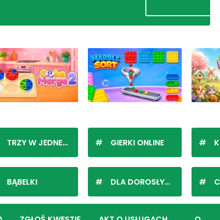
TRZY W JEDNEJ LINII
GIERKI ONLINE
K
BĄBELKI
DLA DOROSŁYCH
C
A
ZGŁOŚ KWESTIĘ
AKT O USŁUGACH
O