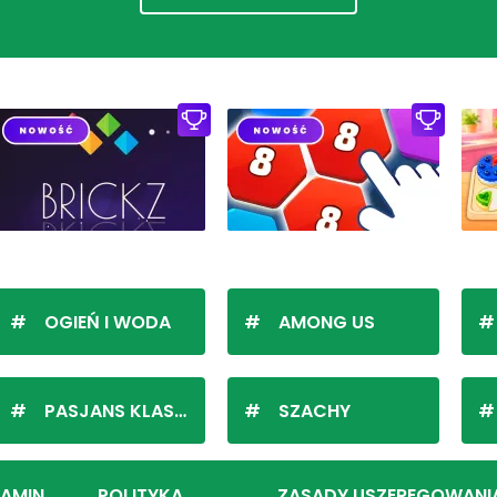
OGIEŃ I WODA
AMONG US
PASJANS KLASYCZNY
SZACHY
LAMIN
POLITYKA
ZASADY USZEREGOWANI