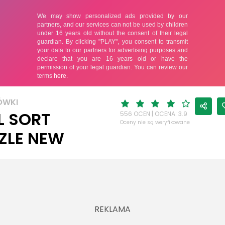
ÓWKI
L SORT
556 OCEN | OCENA: 3.9
Oceny nie są weryfikowane
ZLE NEW