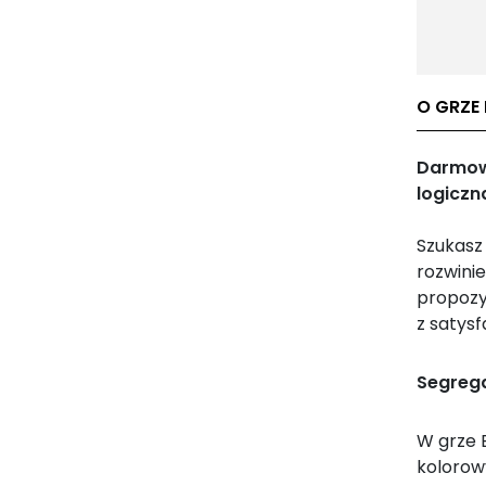
O GRZE 
Darmowa
logiczn
Szukasz 
rozwinie
propozy
z satys
Segrega
W grze 
kolorow