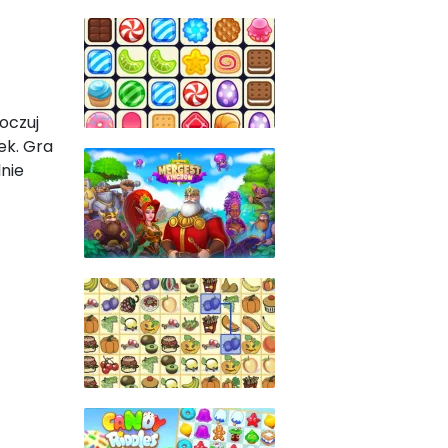
poczuj
ek. Gra
nie