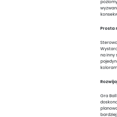
poziomy
wyzwani
konsekw
Prosta
Sterowan
Wystarcz
na inny 
pojedync
kolorami
Rozwija
Gra Ball
doskona
planowa
bardzie