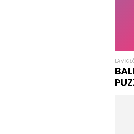
ŁAMIGŁ
BAL
PUZ