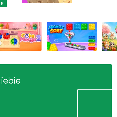
 5
Ciebie