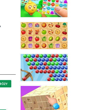
o
RÓŻY