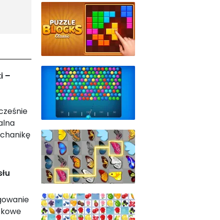
i –
ocześnie
alna
echanikę
słu
egowanie
ątkowe