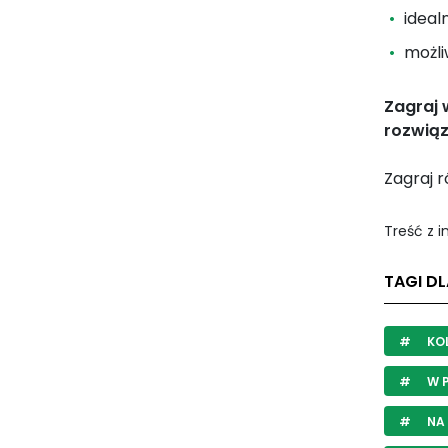
ideal
możli
Zagraj 
rozwią
Zagraj 
Treść z 
TAGI DL
KO
W 
NA 