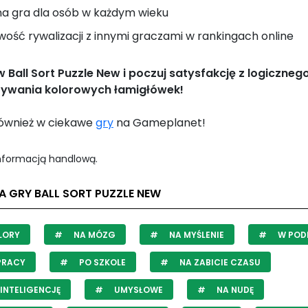
na gra dla osób w każdym wieku
wość rywalizacji z innymi graczami w rankingach online
w Ball Sort Puzzle New i poczuj satysfakcję z logiczneg
zywania kolorowych łamigłówek!
również w ciekawe
gry
na Gameplanet!
informacją handlową.
A GRY BALL SORT PUZZLE NEW
LORY
NA MÓZG
NA MYŚLENIE
W POD
PRACY
PO SZKOLE
NA ZABICIE CZASU
INTELIGENCJĘ
UMYSŁOWE
NA NUDĘ