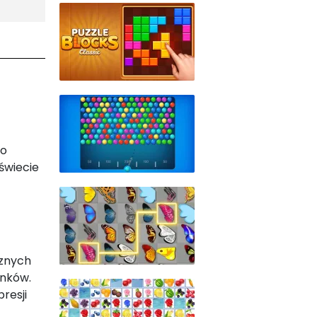
to
świecie
cznych
unków.
resji