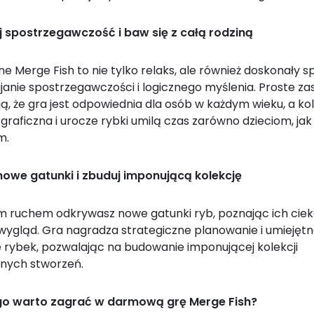
j spostrzegawczość i baw się z całą rodziną
ne Merge Fish to nie tylko relaks, ale również doskonały 
janie spostrzegawczości i logicznego myślenia. Proste za
ją, że gra jest odpowiednia dla osób w każdym wieku, a k
raficzna i urocze rybki umilą czas zarówno dzieciom, jak 
m.
nowe gatunki i zbuduj imponującą kolekcję
m ruchem odkrywasz nowe gatunki ryb, poznając ich cie
 wygląd. Gra nagradza strategiczne planowanie i umiejęt
e rybek, pozwalając na budowanie imponującej kolekcji
nych stworzeń.
go warto zagrać w darmową grę Merge Fish?