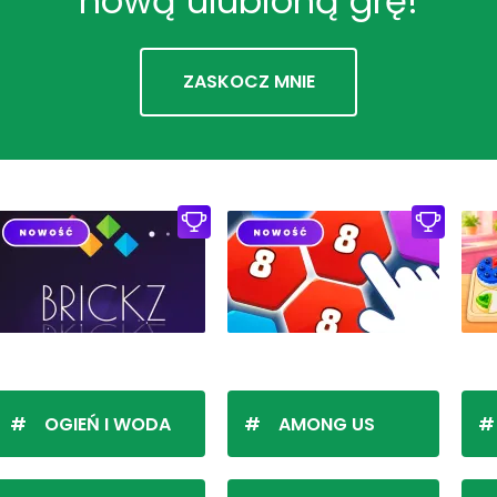
nową ulubioną grę!
ZASKOCZ MNIE
OGIEŃ I WODA
AMONG US