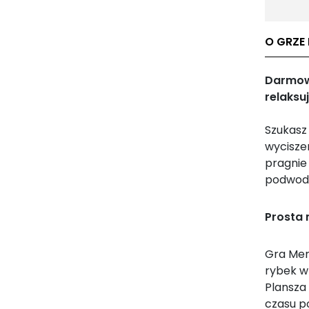
O GRZE 
Darmowa
relaksu
Szukasz 
wycisze
pragnie
podwod
Prosta
Gra Mer
rybek w
Plansza 
czasu p