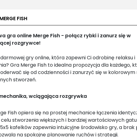
MERGE FISH
 gra online Merge Fish - połącz rybki i zanurz się w
jącej rozgrywce!
darmowej gry online, która zapewni Ci odrobinę relaksu i
nia? Gra Merge Fish to idealna propozycja dla każdego, k
 oderwać się od codzienności i zanurzyć się w kolorowym 
nych stworzeń.
 mechanika, wciągająca rozgrywka
ge Fish opiera się na prostej mechanice łączenia identy
 celu stworzenia większych i bardziej wartościowych gat
5x5 kafelków zapewnia intuicyjne środowisko gry, a brak p
ozwala na spokojne planowanie ruchów i strategii.