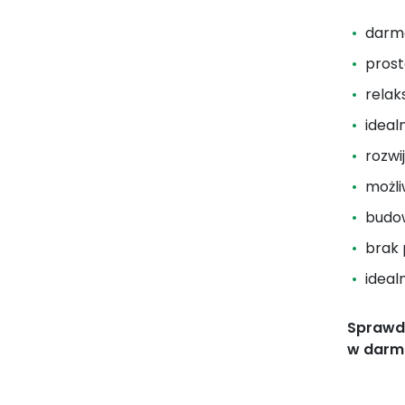
darmo
prost
relak
ideal
rozwi
możl
budow
brak 
ideal
Sprawdź
w darmo