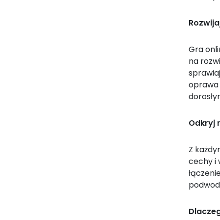
Rozwija
Gra onli
na rozwi
sprawia
oprawa g
dorosły
Odkryj 
Z każdy
cechy i
łączeni
podwod
Dlacze