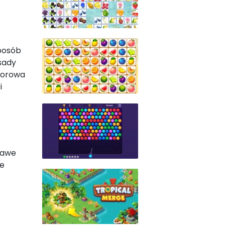
sposób
sady
olorowa
i
kawe
ne