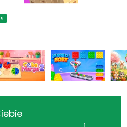
ER
Ciebie