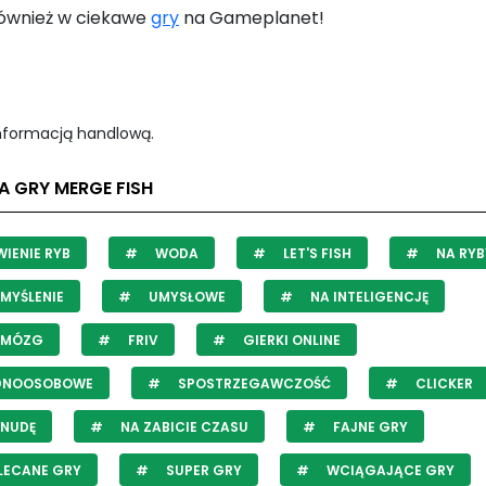
również w ciekawe
gry
na Gameplanet!
informacją handlową.
A GRY MERGE FISH
IENIE RYB
WODA
LET'S FISH
NA RYB
MYŚLENIE
UMYSŁOWE
NA INTELIGENCJĘ
 MÓZG
FRIV
GIERKI ONLINE
DNOOSOBOWE
SPOSTRZEGAWCZOŚĆ
CLICKER
 NUDĘ
NA ZABICIE CZASU
FAJNE GRY
LECANE GRY
SUPER GRY
WCIĄGAJĄCE GRY