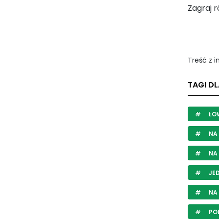
Zagraj 
Treść z 
TAGI DL
ŁOW
NA 
NA
JE
NA
PO