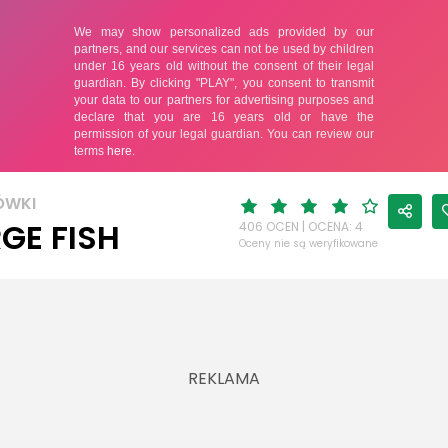
ÓWKI
GE FISH
406 OCEN | OCENA: 4
Oceny nie są weryfikowane