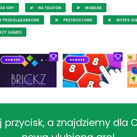
GA GRY
NA TELEFON
MOBILNE
Y PRZEGLĄDARKOWE
PRZYROSTOWE
WYSPA GI
AZY GAMES
ij przycisk, a znajdziemy dla 