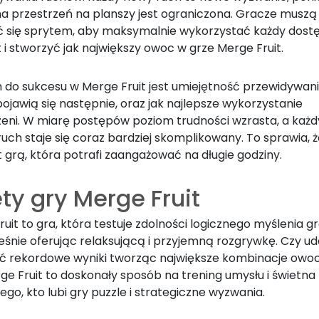
a przestrzeń na planszy jest ograniczona. Gracze muszą
 się sprytem, aby maksymalnie wykorzystać każdy dost
i stworzyć jak największy owoc w grze Merge Fruit.
 do sukcesu w Merge Fruit jest umiejętność przewidywani
ojawią się następnie, oraz jak najlepsze wykorzystanie
zeni. W miarę postępów poziom trudności wzrasta, a każd
ruch staje się coraz bardziej skomplikowany. To sprawia, 
st grą, która potrafi zaangażować na długie godziny.
ty gry Merge Fruit
uit to gra, która testuje zdolności logicznego myślenia g
śnie oferując relaksującą i przyjemną rozgrywkę. Czy uda
ć rekordowe wyniki tworząc największe kombinacje ow
ge Fruit to doskonały sposób na trening umysłu i świetn
ego, kto lubi gry puzzle i strategiczne wyzwania.