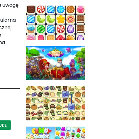
ie uwagę
pularna
cznej.
a
na
UDĘ