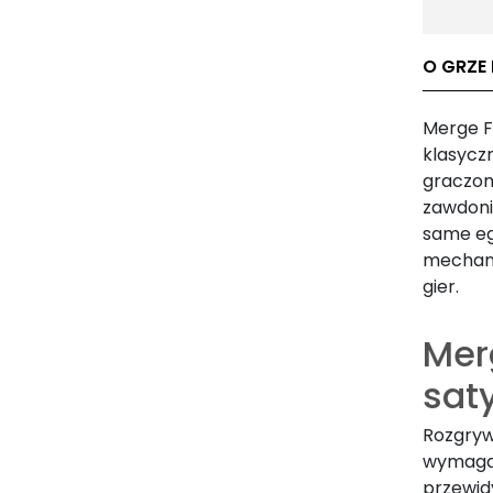
O GRZE 
Merge F
klasyc
graczom
zawdoni
same eg
mechani
gier.
Merg
sat
Rozgryw
wymaga 
przewid