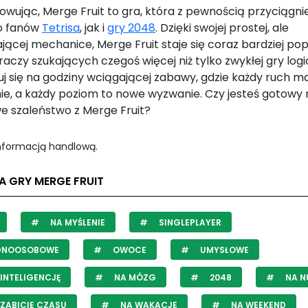
wując, Merge Fruit to gra, która z pewnością przyciągn
o fanów
Tetrisa
, jak i
gry 2048
. Dzięki swojej prostej, ale
ącej mechanice, Merge Fruit staje się coraz bardziej po
aczy szukających czegoś więcej niż tylko zwykłej gry logi
uj się na godziny wciągającej zabawy, gdzie każdy ruch m
ie, a każdy poziom to nowe wyzwanie. Czy jesteś gotowy 
 szaleństwo z Merge Fruit?
informacją handlową.
A GRY MERGE FRUIT
NA MYŚLENIE
SINGLEPLAYER
DNOOSOBOWE
OWOCE
UMYSŁOWE
INTELIGENCJĘ
NA MÓZG
2048
NA N
ZABICIE CZASU
NA WAKACJE
NA WEEKEND