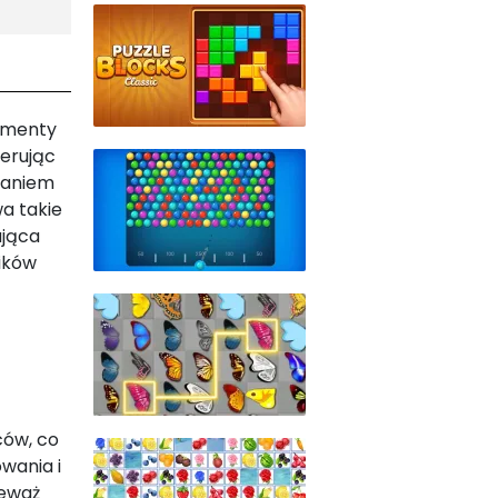
lementy
ferując
daniem
a takie
ająca
ików
ców, co
wania i
ieważ