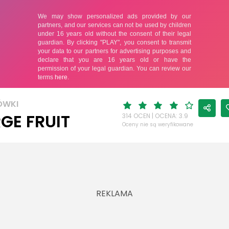
ÓWKI
GE FRUIT
314 OCEN | OCENA: 3.9
Oceny nie są weryfikowane