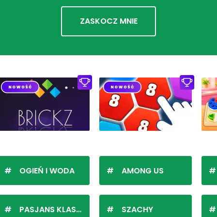
ZASKOCZ MNIE
OGIEŃ I WODA
AMONG US
PASJANS KLASYCZNY
SZACHY