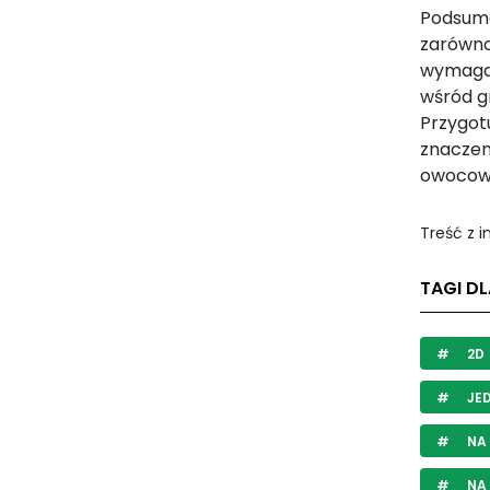
Podsumo
zarówn
wymagaj
wśród gr
Przygot
znaczen
owocowe
Treść z 
TAGI DL
2D
JE
NA 
NA 