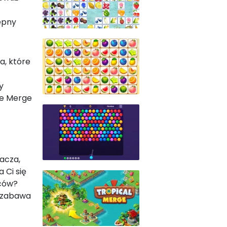
ępny
a, które
y
że Merge
racza,
 Ci się
oców?
a zabawa