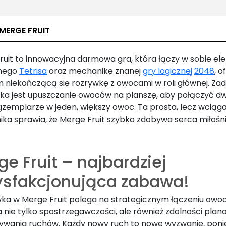
MERGE FRUIT
ruit to innowacyjna darmowa gra, która łączy w sobie e
znego
Tetrisa
oraz mechanikę znanej
gry logicznej
2048
, o
 niekończącą się rozrywkę z owocami w roli głównej. Za
ka jest upuszczanie owoców na planszę, aby połączyć dw
zemplarze w jeden, większy owoc. Ta prosta, lecz wciąg
ka sprawia, że Merge Fruit szybko zdobywa serca miłośn
e Fruit – najbardziej
ysfakcjonująca zabawa!
ka w Merge Fruit polega na strategicznym łączeniu owo
nie tylko spostrzegawczości, ale również zdolności plano
ywania ruchów. Każdy nowy ruch to nowe wyzwanie, pon