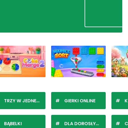
TRZY W JEDNEJ LINII
GIERKI ONLINE
K
BĄBELKI
DLA DOROSŁYCH
C