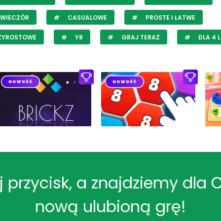
 WIECZÓR
CASUALOWE
PROSTE I ŁATWE
ZYROSTOWE
Y8
GRAJ TERAZ
DLA 4 
ij przycisk, a znajdziemy dla 
nową ulubioną grę!