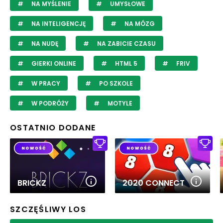
NA MYŚLENIE
UMYSŁOWE
NA INTELIGENCJĘ
NA MÓZG
NA NUDĘ
NA ZABICIE CZASU
GIERKI ONLINE
HTML 5
FRIV
W PRACY
PO SZKOLE
W PODRÓŻY
MOTYLE
OSTATNIO DODANE
BRICKZ
2020 CONNECT
SZCZĘŚLIWY LOS