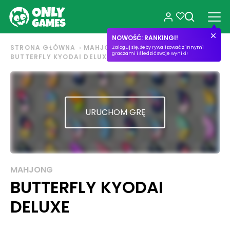
NOWOŚĆ: RANKINGI!
STRONA GŁÓWNA
MAHJONG
Zaloguj się, żeby rywalizować z innymi
graczami i śledzić swoje wyniki!
BUTTERFLY KYODAI DELUXE
URUCHOM GRĘ
MAHJONG
BUTTERFLY KYODAI
DELUXE