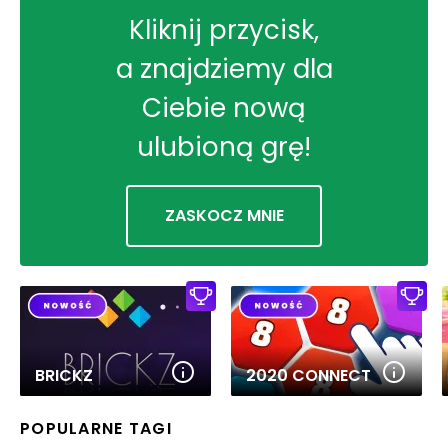
Kliknij przycisk,
a znajdziemy dla
Ciebie nową
ulubioną grę!
ZASKOCZ MNIE
BRICKZ
2020 CONNECT
POPULARNE TAGI