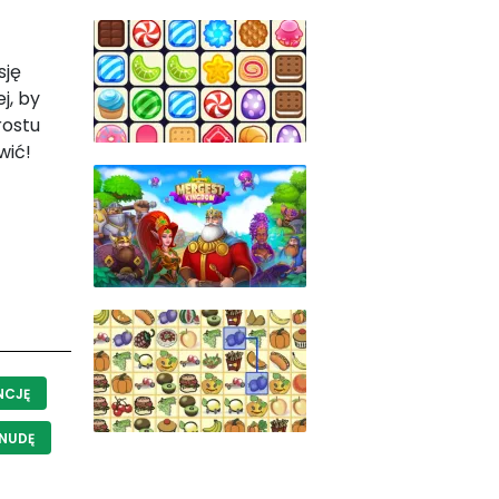
sję
j, by
rostu
wić!
NCJĘ
NUDĘ