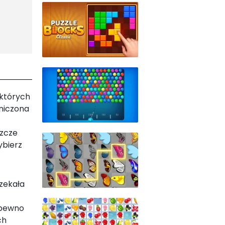
 których
aniczona
szcze
ybierz
czekała
 pewno
ch