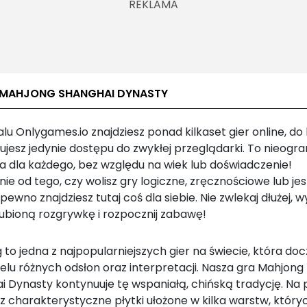
 MAHJONG SHANGHAI DYNASTY
lu Onlygames.io znajdziesz ponad kilkaset gier online, do
ujesz jedynie dostępu do zwykłej przeglądarki. To nieogr
a dla każdego, bez względu na wiek lub doświadczenie!
nie od tego, czy wolisz gry logiczne, zręcznościowe lub je
 pewno znajdziesz tutaj coś dla siebie. Nie zwlekaj dłużej, w
lubioną rozgrywkę i rozpocznij zabawę!
to jedna z najpopularniejszych gier na świecie, która do
wielu różnych odsłon oraz interpretacji. Nasza gra Mahjong
i Dynasty kontynuuje tę wspaniałą, chińską tradycję. Na
z charakterystyczne płytki ułożone w kilka warstw, który