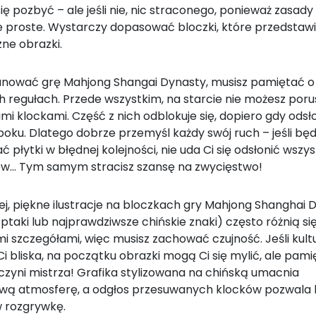
ię pozbyć – ale jeśli nie, nic straconego, ponieważ zasady
e proste. Wystarczy dopasować bloczki, które przedstawi
ne obrazki.
nować grę Mahjong Shangai Dynasty, musisz pamiętać o 
h regułach. Przede wszystkim, na starcie nie możesz por
mi klockami. Część z nich odblokuje się, dopiero gdy odsłon
 boku. Dlatego dobrze przemyśl każdy swój ruch – jeśli będ
 płytki w błędnej kolejności, nie uda Ci się odsłonić wszys
w… Tym samym stracisz szansę na zwycięstwo!
ej, piękne ilustracje na bloczkach gry Mahjong Shanghai 
 ptaki lub najprawdziwsze chińskie znaki) często różnią się
i szczegółami, więc musisz zachować czujność. Jeśli kult
 Ci bliska, na początku obrazki mogą Ci się mylić, ale pamię
czyni mistrza! Grafika stylizowana na chińską umacnia
wą atmosferę, a odgłos przesuwanych klocków pozwala le
 rozgrywkę.