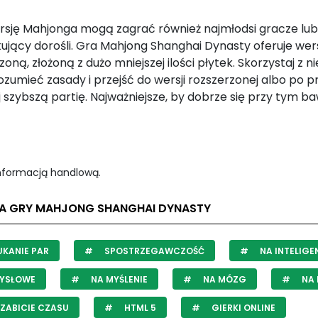
rsję Mahjonga mogą zagrać również najmłodsi gracze lub
ujący dorośli. Gra Mahjong Shanghai Dynasty oferuje wer
oną, złożoną z dużo mniejszej ilości płytek. Skorzystaj z nie
rozumieć zasady i przejść do wersji rozszerzonej albo po p
 szybszą partię. Najważniejsze, by dobrze się przy tym ba
informacją handlową.
LA GRY MAHJONG SHANGHAI DYNASTY
KANIE PAR
SPOSTRZEGAWCZOŚĆ
NA INTELIGE
YSŁOWE
NA MYŚLENIE
NA MÓZG
NA 
ZABICIE CZASU
HTML 5
GIERKI ONLINE