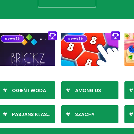
OGIEŃ I WODA
AMONG US
PASJANS KLASYCZNY
SZACHY