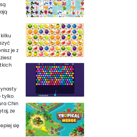
 są
ają
kilku
uszyć
isz je z
ziesz
tkich
Dynasty
 tylko
ura Chin
taj, że
piej się