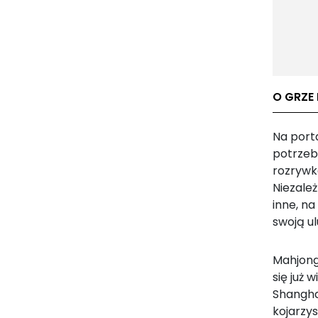
O GRZE
Na porta
potrzeb
rozrywk
Niezależ
inne, na
swoją u
Mahjong 
się już 
Shangha
kojarzys