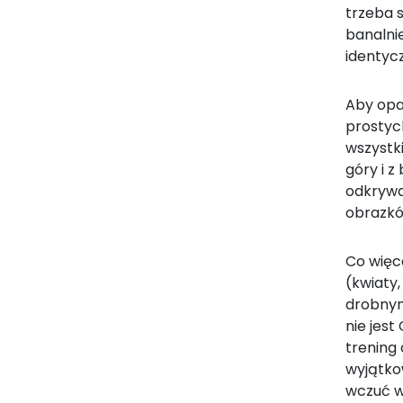
trzeba s
banalni
identycz
Aby opa
prostyc
wszystki
góry i z
odkrywać
obrazkó
Co więc
(kwiaty,
drobnym
nie jest
trening 
wyjątko
wczuć w