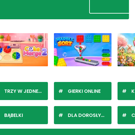
TRZY W JEDNEJ LINII
GIERKI ONLINE
K
BĄBELKI
DLA DOROSŁYCH
C