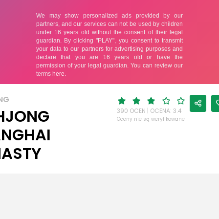
NG
HJONG
390 OCEN | OCENA: 3.4
Oceny nie są weryfikowane
NGHAI
ASTY