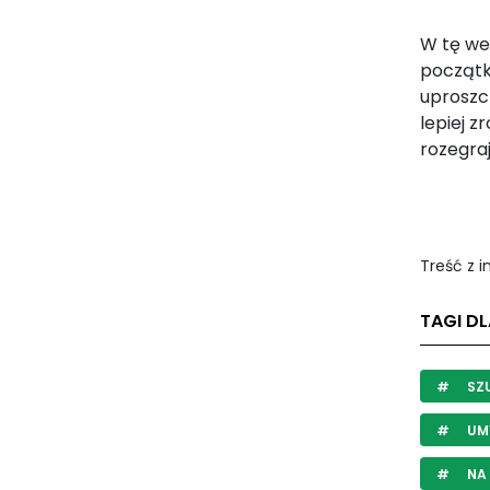
W tę we
początk
uproszcz
lepiej z
rozegraj
Treść z 
TAGI D
SZU
UM
NA 