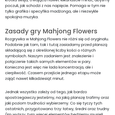
krótka sesja, trwająca nawet kilkanaście minut, abyśmy
poczuli, jak schodzi z nas napięcie. Pomaga w tym nie
tylko grafika i specyfika madżonga, ale i niezwykle
spokojna muzyka.
Zasady gry Mahjong Flowers
Rozgrywka w Mahjong Flowers nie różni się od oryginału.
Podobnie jak tam, tak i tutaj zasiadamy przed planszą
składającą się z określonej liczby kości o różnych
symbolach. Naszym zadaniem jest znalezienie i
połączenie takich samych elementów w pary.
Konieczna jest więc nie lada koncentracja, ale i
cierpliwość. Czasem przejście jednego etapu może
zająć nawet kilkadziesiąt minut.
Jednak wszystko zależy od tego, jak bardzo
spostrzegawczy jesteśmy, na jaką planszę trafimy oraz
jaki poziom trudności wybierzemy. Co się tyczy tych
ostatnich, przygotowano trzy: łatwy, średni oraz trudny
(im wyższy, tym więcej elementów będziemy musieli