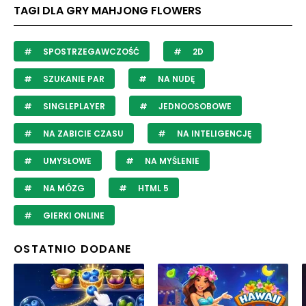
TAGI DLA GRY MAHJONG FLOWERS
SPOSTRZEGAWCZOŚĆ
2D
SZUKANIE PAR
NA NUDĘ
SINGLEPLAYER
JEDNOOSOBOWE
NA ZABICIE CZASU
NA INTELIGENCJĘ
UMYSŁOWE
NA MYŚLENIE
NA MÓZG
HTML 5
GIERKI ONLINE
OSTATNIO DODANE