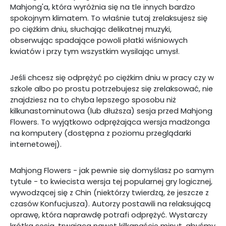
Mahjong'a, która wyróżnia się na tle innych bardzo
spokojnym klimatem. To właśnie tutaj zrelaksujesz się
po ciężkim dniu, słuchając delikatnej muzyki,
obserwując spadające powoli płatki wiśniowych
kwiatów i przy tym wszystkim wysilając umysł.
Jeśli chcesz się odprężyć po ciężkim dniu w pracy czy w
szkole albo po prostu potrzebujesz się zrelaksować, nie
znajdziesz na to chyba lepszego sposobu niż
kilkunastominutowa (lub dłuższa) sesja przed Mahjong
Flowers. To wyjątkowo odprężająca wersja madżonga
na komputery (dostępna z poziomu przeglądarki
internetowej).
Mahjong Flowers - jak pewnie się domyślasz po samym
tytule - to kwiecista wersja tej popularnej gry logicznej,
wywodzącej się z Chin (niektórzy twierdzą, że jeszcze z
czasów Konfucjusza). Autorzy postawili na relaksującą
oprawę, która naprawdę potrafi odprężyć. Wystarczy