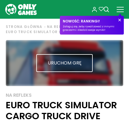
NOWOŚĆ: RANKINGI!
STRONA GŁÓWNA
NA REFLEKS
Zaloguj się, żeby rywalizować z innymi
graczami i śledzić swoje wyniki!
EURO TRUCK SIMULATOR CARGO TRUCK DRIVE
URUCHOM GRĘ
NA REFLEKS
EURO TRUCK SIMULATOR
CARGO TRUCK DRIVE