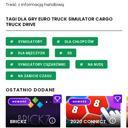
Treść z informacją handlową.
TAGI DLA GRY EURO TRUCK SIMULATOR CARGO
TRUCK DRIVE
SYMULATORY
DLA CHŁOPCÓW
DLA MĘŻCZYZN
3D
SYMULATORY CIĘŻARÓWKI
NA NUDĘ
NA ZABICIE CZASU
OSTATNIO DODANE
BRICKZ
2020 CONNECT