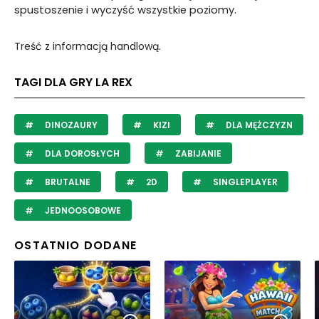
spustoszenie i wyczyść wszystkie poziomy.
Treść z informacją handlową.
TAGI DLA GRY LA REX
DINOZAURY
KIZI
DLA MĘŻCZYZN
DLA DOROSŁYCH
ZABIJANIE
BRUTALNE
2D
SINGLEPLAYER
JEDNOOSOBOWE
OSTATNIO DODANE