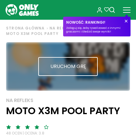
NOWOŚĆ: RANKINGI!
STRONA GŁÓWNA
NA REFLEKS
Zaloguj się, żeby rywalizować z innymi
graczami i śledzić swoje wyniki!
MOTO X3M POOL PARTY
URUCHOM GRĘ
NA REFLEKS
MOTO X3M POOL PARTY
48 OCEN | OCENA: 3.8