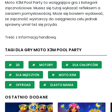
Moto X3M Pool Party to wciągająca gra z kategorii
zręcznościowe. Musisz się tutaj wykazać refleksem a
zarazem pomysłowością. Może się bowiem wydawać,
że zręczność wystarczy do osiągniecia celu jednak
sprawny umsł też się przyda.
Treść z informacją handlową.
TAGI DLA GRY MOTO X3M POOL PARTY
2D
MOTORY
DLA CHŁOPCÓW
DLA MĘŻCZYZN
MOTO X3M
OFFROAD
ELASTO MANIA
OSTATNIO DODANE